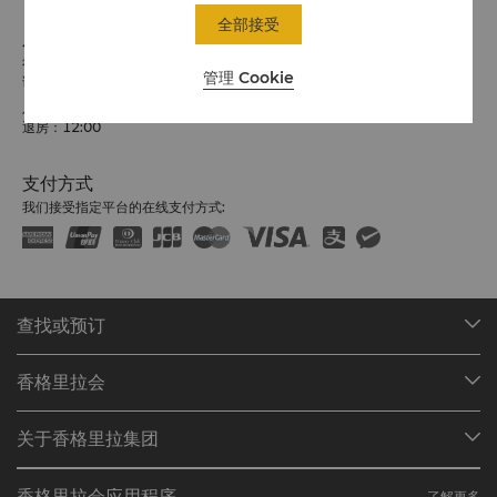
全部接受
入住 / 退房
希望您入住愉快
管理 Cookie
请留意入住/退房时间:
入住：14:00
退房：12:00
支付方式
我们接受指定平台的在线支付方式:
查找或预订
我们的目的地
香格里拉会
查找预订
会员计划概述
会议与宴会
关于香格里拉集团
加入香格里拉会
餐厅与酒吧
关于我们
我的账户
投资咨询
香格里拉会应用程序
了解更多