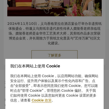
2024年11月10日，义乌香格里拉在酒店宴会厅举办非遗剪纸
体验盛会，特邀义乌剪纸非遗代表性传承人龚陵香老师亲临现
场。龚陵香老师是金华市工艺美术大师，其剪纸作品多次荣获
博览会金奖，并长期致力于剪纸文化普及与“艺传万家”社区文
化建设。
活动中，龚老师从剪纸的起源讲起，并以义乌市花月季
了解更多
和“春”字为例，生动演示剪纸技法。宾客们在老师的悉心指导
下，亲手创作出灵动的月季花图案，在欢声笑语中感受传统文
我们在本网站上使用 Cookie
化的魅力与匠心。
我们在本网站上使用 Cookie，以启用网站功能、确保网站
此次非遗剪纸体验，不仅让宾客领略了剪纸艺术的深厚底蕴，
安全运行、提升用户体验以及展示个性化内容和广告。点
更架起了家庭与文化、艺术与生活之间的桥梁。义乌香格里拉
地址
击“全部接受”，即表示您同意我们使用 Cookie。您可以随
将继续以文化为媒，用心传递传统之美，践行对社区的责任与
中国浙江省义乌市福田路6号、8号 邮政编码 322000
时点击“管理 Cookie”，管理您的 Cookie 偏好。 关于我
感恩。
们如何使用 Cookie 以及您如何更改 Cookie 设置的更多
电话
信息，请查看
Cookie 政策
。
(86 579) 8151 8888