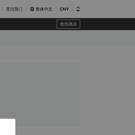
查找预订
简体中文
CNY


查找酒店