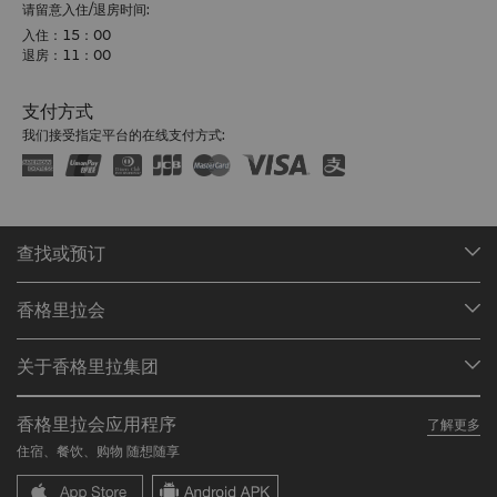
请留意入住/退房时间:
入住：15：00
退房：11：00
支付方式
我们接受指定平台的在线支付方式:
查找或预订
我们的目的地
香格里拉会
查找预订
会员计划概述
会议与宴会
关于香格里拉集团
加入香格里拉会
餐厅与酒吧
关于我们
我的账户
投资咨询
香格里拉会应用程序
了解更多
我们的酒店品牌
常见问题
职业发展
住宿、餐饮、购物 随想随享
香格里拉中心
联络我们
企业社会责任
香格里拉公寓
新闻稿