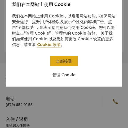
我们在本网站上使用 Cookie
高尔夫球车
我们在本网站上使用 Cookie，以启用网站功能、确保网站
提供高尔夫推车。
安全运行、提升用户体验以及展示个性化内容和广告。点
击“全部接受”，即表示您同意我们使用 Cookie。您可以随
更衣室
时点击“管理 Cookie”，管理您的 Cookie 偏好。 关于我
男士和女士分别有独立的更衣室，包括储物柜和淋浴设施。
们如何使用 Cookie 以及您如何更改 Cookie 设置的更多
了解更多
信息，请查看
Cookie 政策
。
球包存储
提供存放15个高尔夫球包的空间。
全部接受
装备租赁
高尔夫商店提供专业高尔夫球具租赁。
管理 Cookie
地址
着装要求
斐济雅努卡岛，珊瑚海岸，斐济
要求穿着软钉高尔夫鞋，穿着常规高尔夫服装，包括带领衬
衫、定制裤和/或百慕大短裤。如果没有合适的高尔夫服装和高
尔夫鞋，尤其是新手高尔夫球手，也可以穿着网球服或运动
电话
鞋。
(679) 652 0155
入住 / 退房
希望您入住愉快