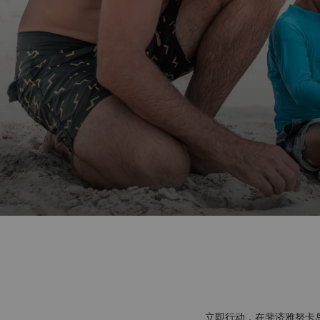
立即行动，在斐济雅努卡