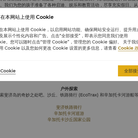
。我们为您的孩子准备了各种启迪、娱乐和教育活动，尽享充实假日。从
乐园到众多别具一格的岛上探险活动，欢乐永不停歇！
在本网站上使用 Cookie
在本网站上使用 Cookie，以启用网站功能、确保网站安全运行、提升用
度假酒店
及展示个性化内容和广告。点击“全部接受”，即表示您同意我们使用
享受惬意时光，解锁为您和孩子们精心策划的专属探险之旅。这里有形形
okie。您可以随时点击“管理 Cookie”，管理您的 Cookie 偏好。 关于我
玩乐的各项活动，可以体验广受欢迎的家庭娱乐，让您和孩子们都有不虚
用 Cookie 以及您如何更改 Cookie 设置的更多信息，请查看
Cookie 
度假酒店地图（儿童趣玩版）
Little Chief’s Club 儿童俱乐部
Cookie
全部接
户外探索
斐济岛的奇妙之处吧。沙丘、铁路骑行 (EcoTrax) 和辛加托卡河游
斐济铁路骑行
辛加托卡河巡游
辛加托卡沙丘国家公园