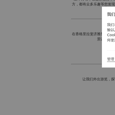
方，都有众多乐趣等您发现
我们
我们
验以
在香格里拉斐济雅努卡岛内
Co
景以及适合
何使
管理 
让我们外出游览，探索