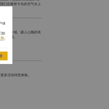
我们在雅努卡岛的充气水上
户体
色色的水域、摄人心魄的美
们如
此行之感。
政策
。
受
船等更多活动待您体验。