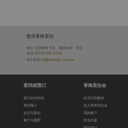
斐济香格里拉
地址
:
斐济雅努卡岛，珊瑚海岸，斐济
电话
:
(679) 652 0155
电子邮箱
:
fij@shangri-la.com
查找或预订
香格里拉会
我们的目的地
会员计划概述
查找预订
加入香格里拉会
会议与宴会
我的账户
餐厅与酒吧
常见问题
联络我们