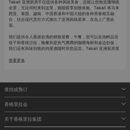
Takali 亚洲厨房不仅提供各种风味美食，还能让您饱览珊瑚礁
全景，无论何时来到这里，都能获享别致体验。Takali 将马来
西亚、泰国、越南、中国香港和中国大陆的各种美食相互融
合，结合现代烹饪方式推出了亚洲风味菜单，在岛上广受欢
迎。
我们提供令人垂涎欲滴的精致菜肴，午餐，您可以在池畔品尝
饺子和香辣沙拉，晚餐则是热气腾腾的咖喱海鲜和桌边炒饭，
我们还有风味别致的鸡尾酒随时供您品尝。Takali 亚洲厨房菜
单上的美味佳肴，佐以我们提供的 21 种独特的各国杜松子
酒，口感和谐融洽，酒单上的葡萄酒也根据菜肴风味进行了搭
查看更多
配。
自助早餐（周一至周日）：每位成人 FJD47，每位儿童
FJD23.50
查找或预订
我们的目的地
香格里拉会
查找预订
会员计划概述
会议与宴会
关于香格里拉集团
加入香格里拉会
餐厅与酒吧
关于我们
我的账户
投资咨询