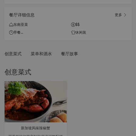
餐厅详细信息
更多
东南亚菜
$$
早餐
休闲装
06:30 - 10:30
午餐
创意菜式
菜单和酒水
餐厅故事
12:00 - 16:00
晚餐
创意菜式
17:45 - 22:00
新加坡风味辣椒蟹