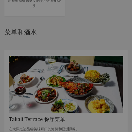
用番茄辣椒酱烹制的斐济泥蟹配馒
头
菜单和酒水
Takali Terrace 餐厅菜单
在大洋之边品尝美味可口的海鲜和亚洲风味。