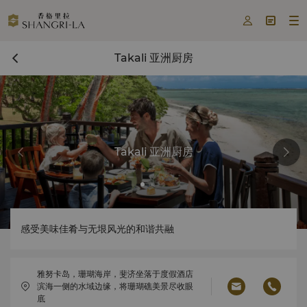



Takali 亚洲厨房
Takali 亚洲厨房
感受美味佳肴与无垠风光的和谐共融
雅努卡岛，珊瑚海岸，斐济坐落于度假酒店
滨海一侧的水域边缘，将珊瑚礁美景尽收眼
底