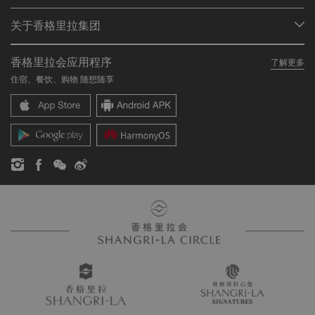
会员计划概述
会议与宴会
关于香格里拉集团
加入香格里拉会
餐厅与酒吧
关于我们
我的账户
投资咨询
香格里拉会应用程序
了解更多
我们的酒店品牌
常见问题
职业发展
住宿、餐饮、购物 随想随享
香格里拉中心
联络我们
企业社会责任
香格里拉公寓
新闻稿
联系方式