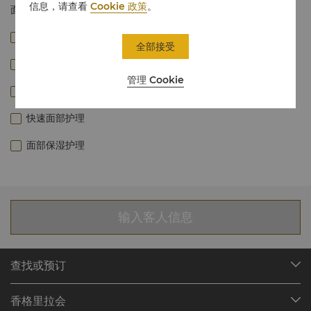
信息，请查看
Cookie 政策
。
面部护理
维C亮肤面部护理
全部接受
焕肤面部疗程
管理 Cookie
面部深层清洁护理
快速面部护理
面部保湿护理
输入客人信息
查找或预订
我们的目的地
香格里拉会
查找预订