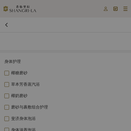



身体护理
椰糖磨砂
草本芳香蒸汽浴
椰奶磨砂
磨砂与裹敷组合护理
斐济身体泡浴
身体滋养泡浴