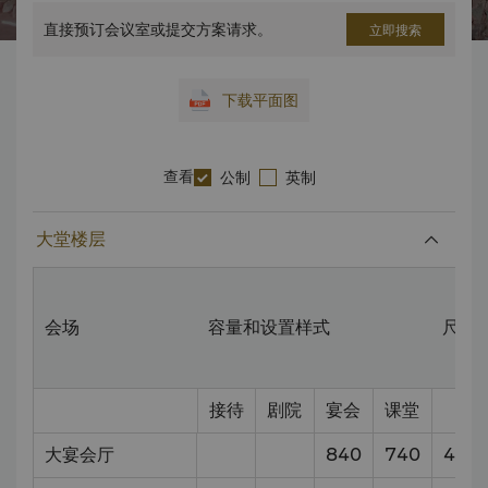
直接预订会议室或提交方案请求。
立即搜索
下载平面图
查看
公制
英制
大堂楼层
会场
容量和设置样式
尺寸
接待
剧院
宴会
课堂
大宴会厅
840
740
47
x