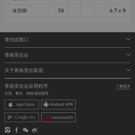
休憩廊
36
4.7
x
9.5
查找或预订
我们的目的地
香格里拉会
查找预订
会员计划概述
会议与宴会
关于香格里拉集团
加入香格里拉会
餐厅与酒吧
关于我们
我的账户
投资咨询
香格里拉会应用程序
了解更多
我们的酒店品牌
常见问题
职业发展
住宿、餐饮、购物 随想随享
香格里拉中心
联络我们
企业社会责任
香格里拉公寓
新闻稿
联系方式