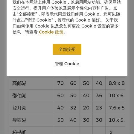
我们在本网站上使用 Cookie，以启用网站功能、确保网站
安全运行、提升用户体验以及展示个性化内容和广告。点
击“全部接受”，即表示您同意我们使用 Cookie。您可以随
接
剧
宴
课
时点击“管理 Cookie”，管理您的 Cookie 偏好。 关于我
待
院
会
堂
们如何使用 Cookie 以及您如何更改 Cookie 设置的更多
信息，请查看
Cookie 政策
。
凤凰岛
8
x
14
茱萸湾
90
80
40
48
14
x
8.5
全部接受
宝应湖
50
40
30
30
7
x
8.4
管理 Cookie
洪泽湖
70
60
50
40
9.7
x
8.3
高邮湖
70
60
50
40
8.9
x
8.3
邵伯湖
60
50
40
36
10
x
6.4
登月湖
40
32
20
23
7.6
x
5.6
瘦西湖
50
40
30
30
10
x
5.9
秘书间
x