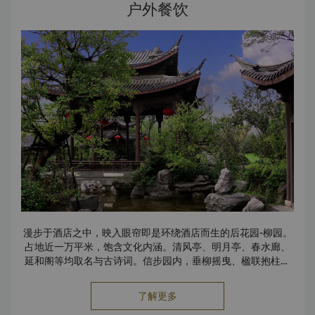
events.slyz@shangri-la.com
户外餐饮
漫步于酒店之中，映入眼帘即是环绕酒店而生的后花园-柳园。
占地近一万平米，饱含文化内涵。清风亭、明月亭、春水廊、
延和阁等均取名与古诗词。信步园内，垂柳摇曳、楹联抱柱、
鸟语花香。客人更可从香宫包间内直通柳园，真正做到美食、
美景融为一体。
了解更多