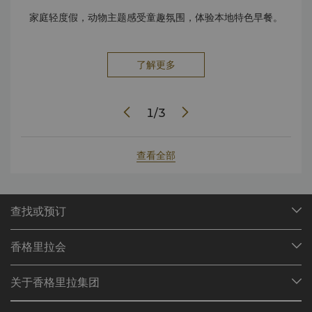
家庭轻度假，动物主题感受童趣氛围，体验本地特色早餐。
在
了解更多
1
/
3
查看全部
查找或预订
我们的目的地
香格里拉会
查找预订
会员计划概述
会议与宴会
关于香格里拉集团
加入香格里拉会
餐厅与酒吧
关于我们
我的账户
投资咨询