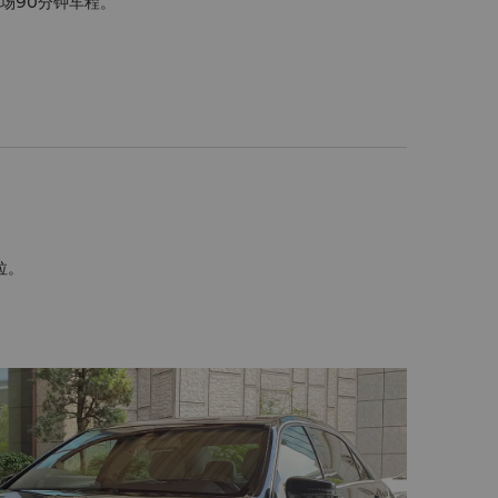
场90分钟车程。
拉。