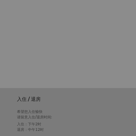
入住 / 退房
希望您入住愉快
请留意入住/退房时间:
入住：下午2时
退房：中午12时