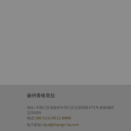
扬州香格里拉
地址
:
中国江苏省扬州市邗江区文昌西路472号 邮政编码
225009
电话
:
(86 514) 8512 8888
电子邮箱
:
slyz@shangri-la.com