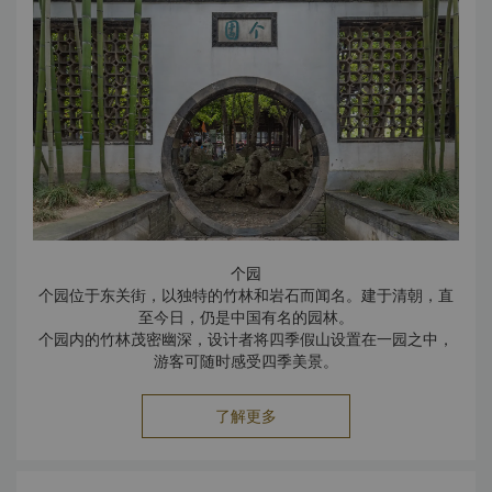
个园
个园位于东关街，以独特的竹林和岩石而闻名。建于清朝，直
至今日，仍是中国有名的园林。
个园内的竹林茂密幽深，设计者将四季假山设置在一园之中，
游客可随时感受四季美景。
何园
占地超过
14,000
平方米的何园
–
又名“寄啸山庄”
，
是清朝“双
了解更多
槐园”的旧址。后成为何氏家族的后花园，巧妙地融合了东方魅
力和西方建筑特色。
与扬州所有的园林一样，何园还拥有一个优雅的植物园，其中