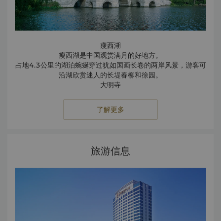
瘦西湖
瘦西湖是中国观赏满月的好地方。
占地4.3公里的湖泊蜿蜒穿过犹如国画长卷的两岸风景，游客可
沿湖欣赏迷人的长堤春柳和徐园。
大明寺
大明寺始建于南朝，具有深厚的历史和文化。出于这个原因，
大明寺数百年来一直是一个著名的旅游景点。
了解更多
沿着典雅的亭台楼阁，葱郁的树木和各种花卉，可到达壮观的
栖灵塔。栖灵塔塔高70米，是俯览迷人风景的理想之地。
旅游信息