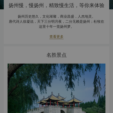
扬州慢，慢扬州，精致慢生活，等你来体验
扬州历史悠久，文化璀璨，商业昌盛，人杰地灵。
唐代诗人徐凝说，天下三分明月夜，二分无赖是扬州；杜牧在
这里十年一觉扬州梦。
「联合国最佳人居奖」、「世界美食之都」、「世界运河之
都」、「东亚文化之都」...数不清的标签和头衔，让无数人对之
查看更多
心生向往。
名胜景点