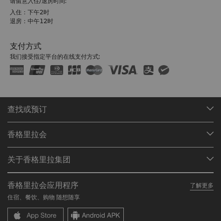
请留意入住/退房时间:
入住：下午2时
退房：中午12时
支付方式
我们接受指定平台的在线支付方式:
查找或预订
我们的目的地
香格里拉会
查找预订
会员计划概述
会议与宴会
关于香格里拉集团
加入香格里拉会
餐厅与酒吧
关于我们
我的账户
投资咨询
香格里拉会应用程序
了解更多
我们的酒店品牌
常见问题
职业发展
住宿、餐饮、购物 随想随享
香格里拉中心
联络我们
企业社会责任
香格里拉公寓
新闻稿