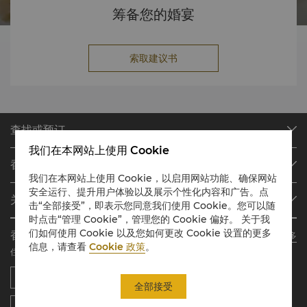
筹备您的婚宴
索取建议书
查找或预订
我们在本网站上使用 Cookie
我们的目的地
香格里拉会
查找预订
我们在本网站上使用 Cookie，以启用网站功能、确保网站
会员计划概述
会议与宴会
安全运行、提升用户体验以及展示个性化内容和广告。点
关于香格里拉集团
击“全部接受”，即表示您同意我们使用 Cookie。您可以随
加入香格里拉会
餐厅与酒吧
时点击“管理 Cookie”，管理您的 Cookie 偏好。 关于我
关于我们
我的账户
投资咨询
们如何使用 Cookie 以及您如何更改 Cookie 设置的更多
香格里拉会应用程序
了解更多
我们的酒店品牌
常见问题
职业发展
信息，请查看
Cookie 政策
。
住宿、餐饮、购物 随想随享
香格里拉中心
联络我们
企业社会责任
香格里拉公寓
新闻稿
全部接受
联系方式