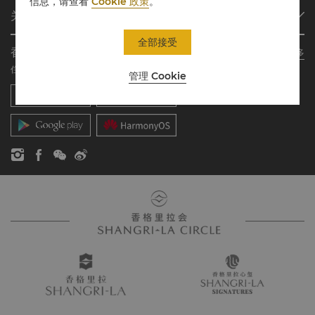
信息，请查看
Cookie 政策
。
会员计划概述
会议与宴会
关于香格里拉集团
加入香格里拉会
餐厅与酒吧
关于我们
我的账户
投资咨询
全部接受
香格里拉会应用程序
了解更多
我们的酒店品牌
常见问题
职业发展
住宿、餐饮、购物 随想随享
管理 Cookie
香格里拉中心
联络我们
企业社会责任
香格里拉公寓
新闻稿
联系方式