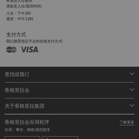
希望您入住愉快
请留意入住/退房时间:
入住：下午2时
退房：中午12时
支付方式
我们接受指定平台的在线支付方式:
查找或预订
我们的目的地
香格里拉会
查找预订
会员计划概述
会议与宴会
关于香格里拉集团
加入香格里拉会
餐厅与酒吧
关于我们
我的账户
投资咨询
香格里拉会应用程序
了解更多
我们的酒店品牌
常见问题
职业发展
住宿、餐饮、购物 随想随享
香格里拉中心
联络我们
企业社会责任