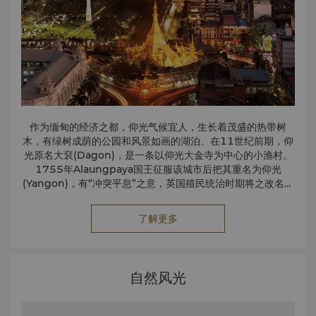
作为缅甸的经济之都，仰光气候宜人，生长着茂盛的热带树
木，有绿树成荫的公园和风景如画的湖泊。在11世纪前期，仰
光原名大袞(Dagon)，是一条以仰光大金寺为中心的小渔村。
1755年Alaungpaya国王征服该城市后把其重名为仰光
(Yangon)，有“冲突平息”之意，英国殖民统治时期将之改名为
Rangoon。1989年城市名称恢复为仰光。
了解更多
自然风光