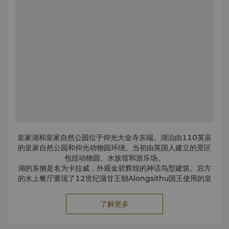
皇家湖和皇家自然公园位于仰光大金寺东端。湖泊由110英亩
的皇家自然公园和仰光动物园环绕。当初由英国人建立的景区
包括动物园、水族馆和游乐场。
湖的东侧是名为卡拉威，外观金碧辉煌的神话鸟型建筑。后方
的水上餐厅重现了12世纪蒲甘王朝Alongsithu国王使用的皇
家游艇。船上每晚18:00 -20:30举行文化展演。
了解更多