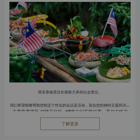
西安香格里拉长期致力承担社会责任。
我们希望能够帮助您制定个性化的会议及活动，迎合您的独特主题和兴趣
主题竞赛项目-城墙马拉松、城市自行车骑行赛、高尔夫练习
体验。
赛、足球比赛及网球比赛
了解更多
文化体验-书法、剪纸、泥塑等
从常务会议至论坛再到普通的全体会议，我们均能通过以下各类生态友好
古典文化现场表演-陕西相声、唐乐宫
活动满足您的工作排程：
欲知更详尽信息，请致电 (86 29) 8835 5821 或 8835
室内活动-烹饪课堂、健体中心活动等