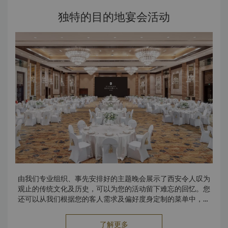
5828 或发送电邮至
events.slxn@shangri-la.com
（联络
独特的目的地宴会活动
西安香格里拉）。
由我们专业组织、事先安排好的主题晚会展示了西安令人叹为
观止的传统文化及历史，可以为您的活动留下难忘的回忆。您
还可以从我们根据您的客人需求及偏好度身定制的菜单中，选
定主题宴会的菜谱。
了解更多