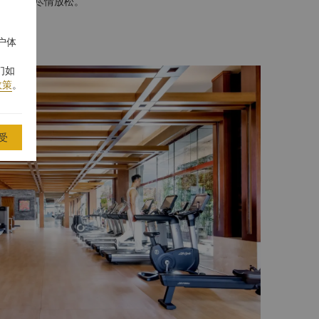
游泳池里尽情放松。
户体
们如
政策
。
受