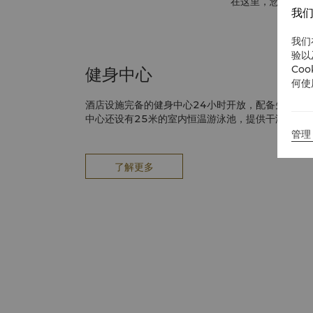
在这里，您可使用
我们
我们
验以
Co
健身中心
何使
酒店设施完备的健身中心24小时开放，配备先进健
中心还设有25米的室内恒温游泳池，提供干湿蒸及
管理 
了解更多