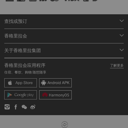
查找或预订
我们的目的地
香格里拉会
查找预订
会员计划概述
会议与宴会
关于香格里拉集团
加入香格里拉会
餐厅与酒吧
关于我们
我的账户
投资咨询
香格里拉会应用程序
了解更多
我们的酒店品牌
常见问题
职业发展
住宿、餐饮、购物 随想随享
香格里拉中心
联络我们
企业社会责任
香格里拉公寓
新闻稿
联系方式