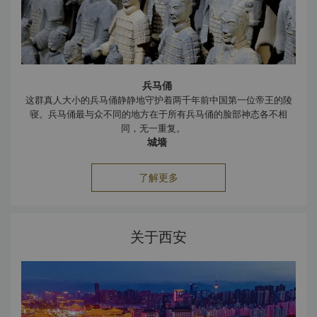
兵马俑
这群真人大小的兵马俑静静地守护着两千年前中国第一位帝王的陵
寝。兵马俑最与众不同的地方在于所有兵马俑的脸部神态各不相
同，无一重复。
城墙
西安城墙是中国保存颇最完整的古代城墙建筑之一，也是世界久负
盛名的最大的城墙。这座古老的历史建筑高
12
米长
13.7
米。城墙最
了解更多
初是为保卫城市而建，因此墙体十分坚固。
钟楼
钟楼位于西安市中心，重檐斗拱，雕梁画栋，是一座传统的经典建
筑。钟楼内有一口大钟，古代清晨通过敲钟报时。这也是钟楼得名
关于西安
的由来。钟楼是西安的象征，也是重要的历史遗址。
鼓楼
鼓楼位于西大街，在钟楼西北面约
500
米。鼓楼最初建于明
朝，古时人们会在每日的黄昏时分鸣鼓约
10
分钟。
钟楼和鼓楼每日清晨和黄昏时分的敲钟鸣鼓传统在中国通常被合称
为
“
晨钟暮鼓
”
。