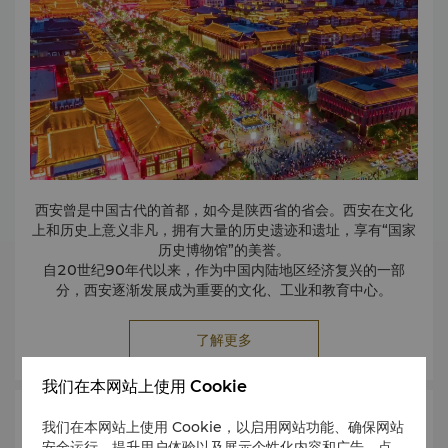
大雁塔、小雁塔
大小雁塔位于西安市南部，是西安市中心现存的两座经典佛教建
筑。游客可通过塔内楼梯登上塔顶，一览西安市的美妙景色。
大清真寺
大清真寺位于化觉巷内，是西安
6
万多穆斯林信徒开展宗教活动的主
要场所。与阿拉伯风格的清真寺不同，西安大清真寺没有壮观的圆
顶和高耸的尖塔，它的设计秉承了传统的中国风格。
法门寺
法门寺位于距离西安约
118
公里的扶风县，最初修建于公元
300
年
的东汉时期，用于宣扬佛教教义。法门寺内最著名的建筑是法门寺
西安曾是中国古代的首都，如今是陕西省的省会。西安在文化
塔和法门寺博物馆，里面存有释迦牟尼的舍利子。
上和历史上意义非凡，拥有大量的历史遗迹和遗址，享有“国家
历史博物馆”的美誉。
自20世纪90年代以来，作为中国内陆地区经济复兴的一部
分，西安逐渐发展成为重要的文化、工业和教育中心。
了解更多
我们在本网站上使用 Cookie
自然风光
我们在本网站上使用 Cookie，以启用网站功能、确保网站
安全运行、提升用户体验以及展示个性化内容和广告。点