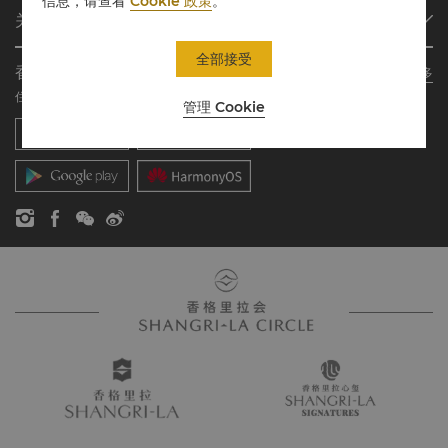
信息，请查看
Cookie 政策
。
会员计划概述
会议与宴会
关于香格里拉集团
加入香格里拉会
餐厅与酒吧
关于我们
我的账户
投资咨询
全部接受
香格里拉会应用程序
了解更多
我们的酒店品牌
常见问题
职业发展
住宿、餐饮、购物 随想随享
管理 Cookie
香格里拉中心
联络我们
企业社会责任
香格里拉公寓
新闻稿
联系方式