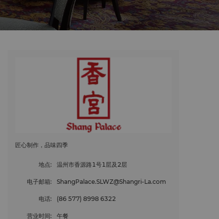
匠心制作，品味四季
地点
:
温州市香源路1号1层及2层
电子邮箱
:
ShangPalace.SLWZ@Shangri-La.com
电话
:
(86 577) 8998 6322
营业时间
:
午餐