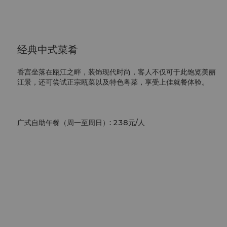
经典中式菜肴
香宫坐落在瓯江之畔，装饰现代时尚，客人不仅可于此饱览美丽
江景，还可尝试正宗瓯菜以及特色粤菜，享受上佳就餐体验。
广式自助午餐（周一至周日）: 238元/人