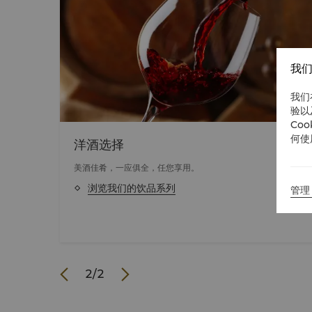
我们
我们
验以
Co
何使
洋酒选择
美酒佳肴，一应俱全，任您享用。
浏览我们的饮品系列
管理 
2
/
2