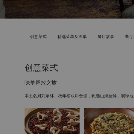
创意菜式
精选菜单及酒单
餐厅故事
餐厅
创意菜式
味蕾释放之旅
本土名厨刘家林、杨年松双厨合璧，甄选山海至鲜，演绎地