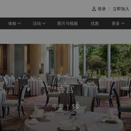
登录
立即加入

体验
活动
图片与视频
优惠
更多
香宫
中餐
|
$$