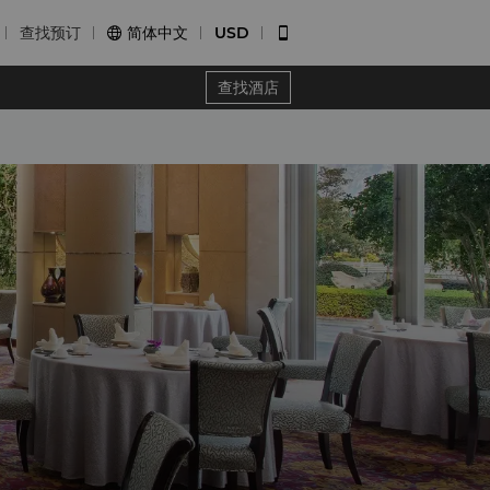
查找预订
简体中文
USD


查找酒店