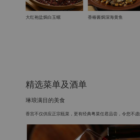
大红袍盐焗白玉螺
香椿酱焗深海黄鱼
精选菜单及酒单
琳琅满目的美食
香宫不仅供应正宗瓯菜，更有经典粤菜任君品尝，令您不虚