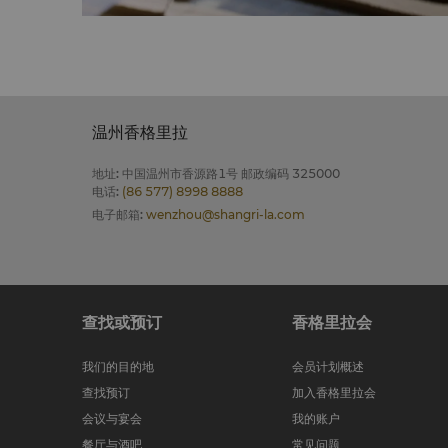
温州香格里拉
地址
:
中国温州市香源路1号 邮政编码 325000
电话
:
(86 577) 8998 8888
电子邮箱
:
wenzhou@shangri-la.com
查找或预订
香格里拉会
我们的目的地
会员计划概述
查找预订
加入香格里拉会
会议与宴会
我的账户
餐厅与酒吧
常见问题