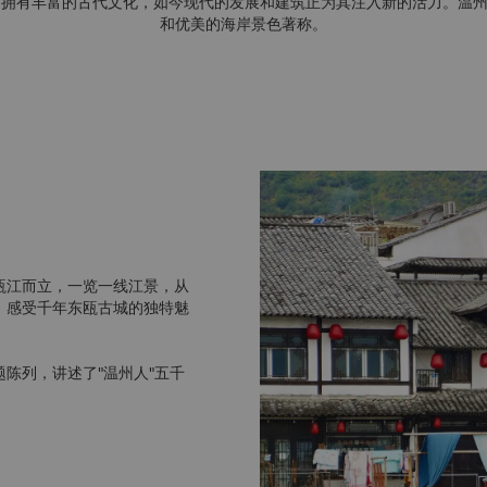
温州拥有丰富的古代文化，如今现代的发展和建筑正为其注入新的活力。温
和优美的海岸景色著称。
瓯江而立，一览一线江景，从
，感受千年东瓯古城的独特魅
陈列，讲述了"温州人"五千
瓯窑青瓷与北宋彩塑等珍贵文
素有“温州第一街”之称。它
温州文化必到的目的地。