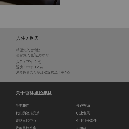
入住 / 退房
希望您入住愉快
请留意入住/退房时间:
入住：下午 2 点
退房：中午 12 点
豪华阁贵宾可享延迟退房至下午4点
关于香格里拉集团
关于我们
投资咨询
我们的酒店品牌
职业发展
香格里拉中心
企业社会责任
香格里拉公寓
新闻稿