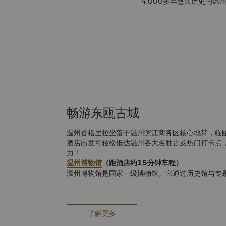
4,000多年悠久历史的
畅游东瓯古城
温州香格里拉坐落于温州滨江商务区核心地带，临
酒店出发可轻松抵达温州各大名胜古及热门打卡点
力！
温州博物馆
（距酒店约15分钟车程）
温州博物馆是国家一级博物馆。它通过历史馆与专题
年的生存与开拓故事。在这里，您能欣赏到精美的
物。
五马街（距酒店约20分钟车程）
温州市区最核心、最具代表性的历史文化商业街区，
了解更多
不仅是本地人休闲购物的中心，也是外地游客体验