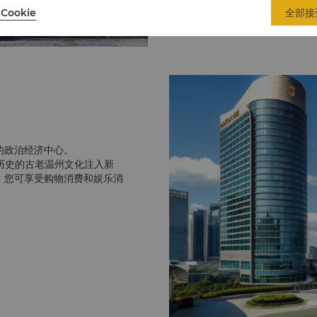
馆、革命烈士纪念馆、工人
Cookie
全部接
刘伯温故里景区和百丈漈（
位于浙江省温州市文成县，总
景区构成。 生态环境优美
人文与自然景观交相辉映、
评国家5A级旅游景区。
“中华第一高瀑” 百丈漈 
平方千米，具有瀑雄、峰奇
南麂列岛国家级海洋自然保
南麂列岛国家级海洋自然保
海洋生物群落保护区，也是
的政治经济中心。
乌岩森林自然保护区（距酒
久历史的古老温州文化注入新
乌岩森林自然保护区位于温
，您可享受购物消费和娱乐消
青山掩映，潺潺溪流，飞流
景，是绝佳的度假胜地。
详细路线， 请联系礼宾部