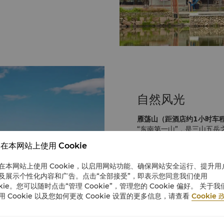
史，该村是南宋国师李时日
筑，处处显示出浓郁的古意。
史，该村是南宋国师李时日
筑，处处显示出浓郁的古意。
美融合了市井烟火与文艺潮
店铺与咖啡馆，成为城市休闲
自然风光
去处。
瓦的江南水乡风貌闻名。这里
雁荡山（距酒店约1小时车
ouse、网红店铺等潮流元
“东南第一山”，是三山五
标。
山脉连绵起伏，雾里群山若
在本网站上使用 Cookie
"国家 5A 级旅游景区"。
楠溪江（距酒店约40分钟
在本网站上使用 Cookie，以启用网站功能、确保网站安全运行、提升用
楠溪江被誉为 “中国山水画
及展示个性化内容和广告。点击“全部接受”，即表示您同意我们使用
名，更有“浙江仙本那”的美
okie。您可以随时点击“管理 Cookie”，管理您的 Cookie 偏好。 关于我
观奇美。
用 Cookie 以及您如何更改 Cookie 设置的更多信息，请查看
Cookie 
江心屿（距酒店约20分钟
了解更多
江心屿公园位于瓯江中游。
莱”。屿中名胜古迹众多，