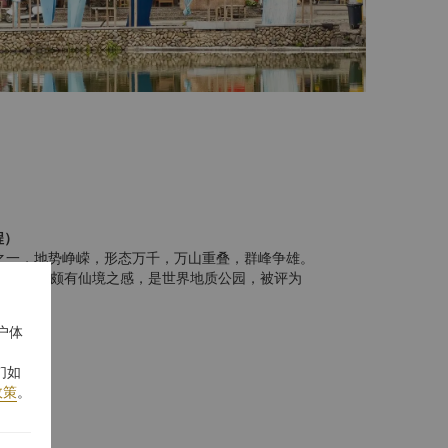
程）
岳之一，地势峥嵘，形态万千，万山重叠，群峰争雄。
隐若现，颇有仙境之感，是世界地质公园，被评为
车程）
户体
的摇篮”，以其“水美、岩奇、瀑多、村古、林秀” 闻
誉，国家4A级景区，奇峰怪石、神秘幽洞，自然景
们如
政策
。
车程）
该屿是瓯江上的一颗璀灿明珠，历来被称为“瓯江蓬
如宋文信国公祠、浩然楼、谢公亭、澄鲜阁及博物