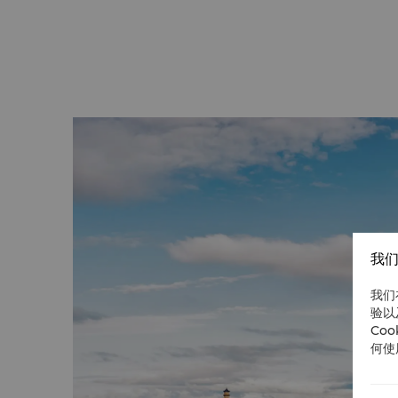
苍坡古村（距酒店约1小时10分钟车程）
以文房四宝为布局的宋代古村，有着800多年的历
设计的，历经千年风雨的沧桑，仍保留有宋代的建
永嘉书院（距酒店约1小时车程）
以文房四宝为布局的宋代古村，有着800多年的历
设计的，历经千年风雨的沧桑，仍保留有宋代的建
双井坊（距酒店约15分钟车程）
温州双井坊是由老菜场微改造而成的文旅街区，完
流。这里既保留传统菜场、本地小吃，又汇聚创意
新地标。它是体验温州地道生活与新鲜活力的绝佳
梧田老街（距酒店约25分钟车程）
梧田老街是温州塘河畔的千年历史街区，以青砖黛
既保留古戏台、非遗工坊等传统文化，又融入Liveh
素。如今已成为体验温州历史与现代交融的魅力地
我们
我们
验以
Co
何使