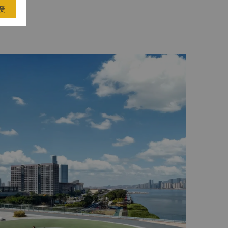
疗养院均系省市级文保建筑。
受
距酒店约2小时车程）
面积4.81平方千米，由刘基庙和百丈漈两大核心
，文化底蕴深厚，民俗风情浓郁，地域特色鲜明，是
集多元文化于一体的综合型旅游休闲度假目的地，获
，其中百丈一漈为中国最高单体瀑布，风景区面积105
、湖秀、潭丽、人文景观众多的特点。
护区（距酒店约1小时车程）
护区坐落于东海之上，距温州市约52公里，是一个
受联合国教科文组织保护的生态保护区。
店约2小时车程）
州市西南侧的泰顺县，保护区幅员200平方公里。
直下和绿宝石般的池水构成了当地古代山水画般的美