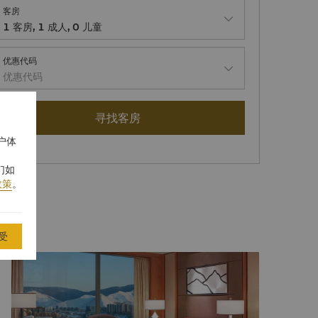
客房
1
客房
,
1
成人
,
0
儿童
优惠代码
优惠代码
寻找客房
户体
们如
政策
。
受