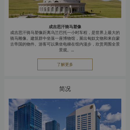
成吉思汗骑马塑像
成吉思汗骑马塑像距离乌兰巴托一小时车程，是世界上最大的
骑马雕像。建筑群中坐落一座博物馆，展出匈奴文物和来自蒙
古帝国的物件。游客可以乘坐电梯在馆内漫步，欣赏周围全景
景观。
翟山纪念碑
了解更多
这座纪念碑建于 1956 年，是为纪念在第二次世界大战中阵亡
的蒙古和苏联士兵，环形墙上以彩色瓷砖拼成壁画，馆前还陈
列着一辆苏军使用过的 T-34 坦克。山丘左侧矗立着一座 15
米高的镀金佛像，代表着传统佛教信仰与国家苏维埃化时期的
简况
历史相互融合。
力拓绿地公园
这是乌兰巴托最新的绿地公园，内设露天剧场、儿童游乐场、
长椅、绿廊和池塘。公园内种植了 40,000 多棵树木和灌木
丛，80% 的面积被郁郁葱葱的草地所覆盖，是城市中心休闲放
松的绝佳场所。