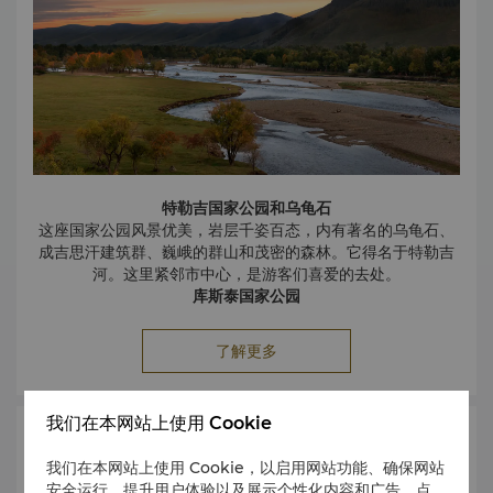
特勒吉国家公园和乌龟石
这座国家公园风景优美，岩层千姿百态，内有著名的乌龟石、
成吉思汗建筑群、巍峨的群山和茂密的森林。它得名于特勒吉
河。这里紧邻市中心，是游客们喜爱的去处。
库斯泰国家公园
公园内有濒临灭绝的蒙古野马以及鹿和瞪羚等其他动物，可欣
赏到从干草原到森林草原的地貌景观。
了解更多
戈壁古尔班赛汗国家公园
蒙古最大的国家公园，位于戈壁沙漠的北部边缘。这里有沙漠
地貌和山谷风光，栖息着雪豹、戈壁骆驼等珍稀动植物。
我们在本网站上使用 Cookie
库苏古尔湖
交通
它是蒙古最大的湖泊，也是世界第二大淡水湖。该湖区地属国
我们在本网站上使用 Cookie，以启用网站功能、确保网站
家公园，是野山羊、盘羊、麋鹿、驯鹿、麝香鹿、棕熊、猞
安全运行、提升用户体验以及展示个性化内容和广告。点