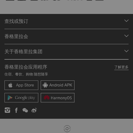
建于1893至1903年，冬宫是蒙古末代汉王、第八世哲布尊丹
活佛（常被称为博格达汗）生活了30年的地方。
查找或预订
我们的目的地
香格里拉会
查找预订
会员计划概述
会议与宴会
关于香格里拉集团
加入香格里拉会
餐厅与酒吧
关于我们
我的账户
投资咨询
香格里拉会应用程序
了解更多
我们的酒店品牌
常见问题
职业发展
住宿、餐饮、购物 随想随享
香格里拉中心
联络我们
企业社会责任
香格里拉公寓
新闻稿
联系方式