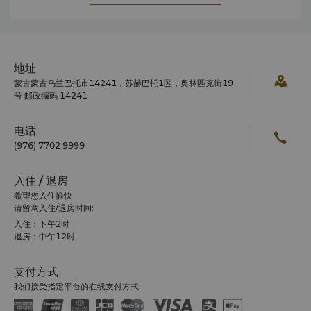
Luvsankhaidav），即蒙古汗王博格达汗（哲布尊丹活佛）的
哥哥所占领。
成吉思汗广场
地址
这座大型露天广场位于市中心，以1921年蒙古革命领袖苏赫
蒙古蒙古乌兰巴托市14241，苏赫巴托1区，奥林匹克街19
巴托尔（Damdin Sukhbaatar）命名并在广场上树立其雕
号 邮政编码 14241
像，这里是苏赫巴托尔宣布独立革命胜利的地方。
电话
(976) 7702 9999
蒙古国家历史博物馆
蒙古国家博物馆的展品囊括新石器时代至今，吸引了大批游
客。展览展览涵盖史前史、蒙古帝国前史、蒙古帝国、清朝对
入住 / 退房
蒙古的统治、民族志和传统生活以及20世纪历史。
希望您入住愉快
请留意入住/退房时间:
入住：下午2时
甘丹寺
退房：中午12时
这座藏式喇嘛寺庙始建于1835年，是乌兰巴托的主要寺庙。
寺庙内供奉着一尊高26米的站立佛像。
支付方式
我们接受指定平台的在线支付方式:
博格达汗冬宫