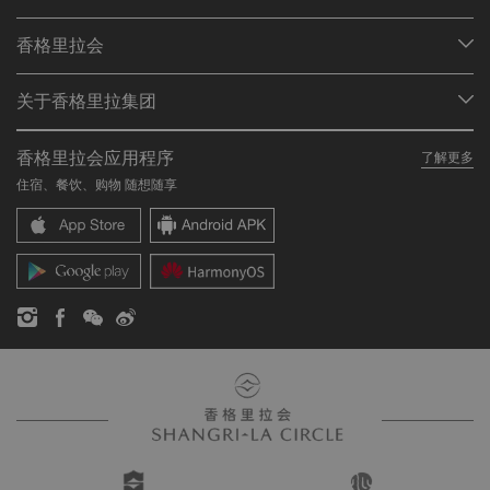
我们的目的地
香格里拉会
查找预订
会员计划概述
会议与宴会
关于香格里拉集团
加入香格里拉会
餐厅与酒吧
关于我们
我的账户
投资咨询
香格里拉会应用程序
了解更多
我们的酒店品牌
常见问题
职业发展
住宿、餐饮、购物 随想随享
香格里拉中心
联络我们
企业社会责任
香格里拉公寓
新闻稿
联系方式