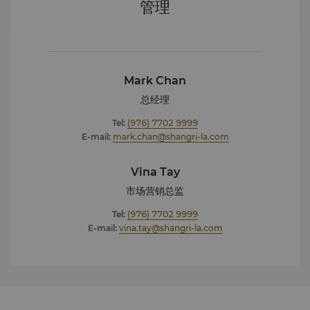
管理
Mark Chan
总经理
Tel:
(976) 7702 9999
E-mail:
mark.chan@shangri-la.com
Vina Tay
市场营销总监
Tel:
(976) 7702 9999
E-mail:
vina.tay@shangri-la.com