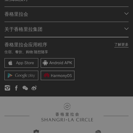
我们的目的地
香格里拉会
查找预订
会员计划概述
会议与宴会
关于香格里拉集团
加入香格里拉会
餐厅与酒吧
关于我们
我的账户
投资咨询
香格里拉会应用程序
了解更多
我们的酒店品牌
常见问题
职业发展
住宿、餐饮、购物 随想随享
香格里拉中心
联络我们
企业社会责任
香格里拉公寓
新闻稿
联系方式