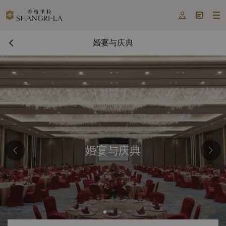



婚宴与庆典
婚宴与庆典