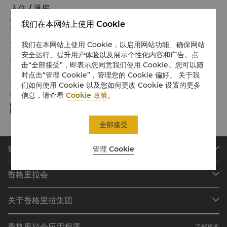
入住 / 退房
希望您入住愉快
我们在本网站上使用 Cookie
请留意入住/退房时间:
入住：14:00
我们在本网站上使用 Cookie，以启用网站功能、确保网站
退房：12:00
安全运行、提升用户体验以及展示个性化内容和广告。点
豪华阁客房可延迟至下午 4 点退房（视酒店入住率而定）
击“全部接受”，即表示您同意我们使用 Cookie。您可以随
时点击“管理 Cookie”，管理您的 Cookie 偏好。 关于我
支付方式
们如何使用 Cookie 以及您如何更改 Cookie 设置的更多
我们接受指定平台的在线支付方式:
信息，请查看
Cookie 政策
。
全部接受
查找或预订
管理 Cookie
我们的目的地
香格里拉会
查找预订
会员计划概述
会议与宴会
关于香格里拉集团
加入香格里拉会
餐厅与酒吧
关于我们
我的账户
投资咨询
香格里拉会应用程序
了解更多