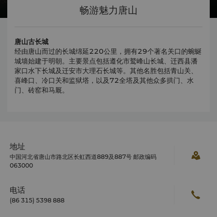
畅游魅力唐山
唐山古长城
经由唐山而过的长城绵延220公里，拥有29个著名关口的蜿蜒
城墙始建于明朝。主要景点包括遵化市鹫峰山长城、迁西县潘
家口水下长城及迁安市大理石长城等。其他名胜包括青山关、
喜峰口、冷口关和监狱塔，以及72全塔及其他众多拱门、水
门、砖窑和马厩。
地址
中国河北省唐山市路北区长虹西道889及887号 邮政编码
063000
电话
(86 315) 5398 888