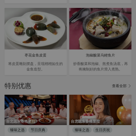
枣花金鱼皮蛋
泡椒酸菜乌鲤鱼片
将皮蛋雕刻摆盘，呈现栩栩如生的
炒香酸菜和泡椒、熬煮鱼汤底，再
金鱼造型。
将腌制好的鱼片滑入煮熟。
特别优惠
查看全部
台北远东香格里拉
台北远东香格里拉
臻味之选
节日庆典
臻味之选
生日庆祝