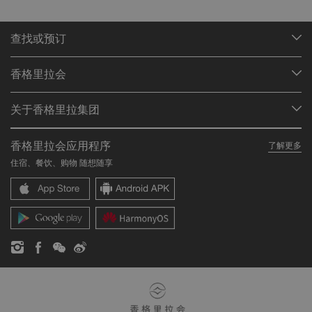
查找或预订
我们的目的地
香格里拉会
查找预订
会员计划概述
会议与宴会
关于香格里拉集团
加入香格里拉会
餐厅与酒吧
关于我们
我的账户
投资咨询
香格里拉会应用程序
了解更多
我们的酒店品牌
常见问题
职业发展
住宿、餐饮、购物 随想随享
香格里拉中心
联络我们
企业社会责任
香格里拉公寓
新闻稿
联系方式