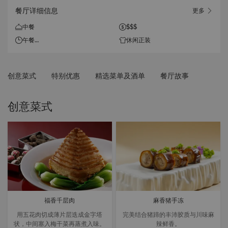
餐厅详细信息
更多
中餐
$$$
午餐
休闲正装
11:30-14:30
晚餐
创意菜式
特别优惠
精选菜单及酒单
餐厅故事
18:00-21:30
最后点餐时间：营业时间结束前
创意菜式
30分钟
福香千层肉
麻香猪手冻
用五花肉切成薄片层迭成金字塔
完美结合猪蹄的丰沛胶质与川味麻
状，中间塞入梅干菜再蒸煮入味。
辣鲜香。