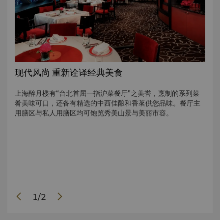
现代风尚 重新诠译经典美食
认
上海醉月楼有“台北首屈一指沪菜餐厅”之美誉，烹制的系列菜
上海
已逾
肴美味可口，还备有精选的中西佳酿和香茗供您品味。餐厅主
餐厨
一道
用膳区与私人用膳区均可饱览秀美山景与美丽市容。
二十
的座
有质
沪杭滋
右铭
味。
1
/
2