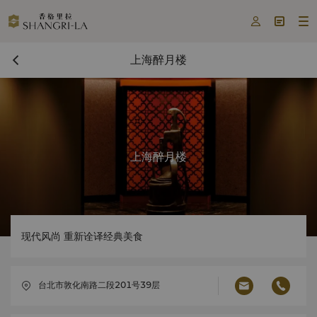



上海醉月楼
上海醉月楼
现代风尚 重新诠译经典美食
台北市敦化南路二段201号39层