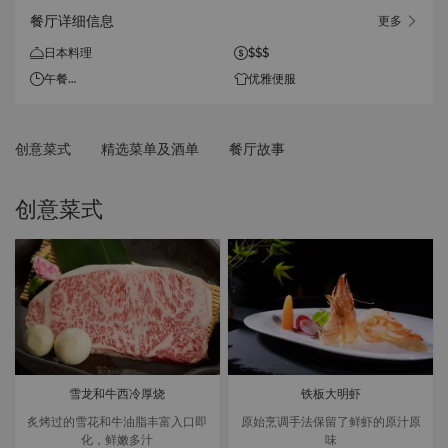
餐厅详细信息
更多
日本料理
$$$
午餐
优雅便服
11:30 – 13:30 (周一至周六)
晚餐
创意菜式
精选菜单及酒单
餐厅故事
17:30 – 21:30 (周一至周六)
创意菜式
雪龙和牛西冷厚烧
铁板大明虾
炙烤过的雪花和牛油脂丰富入口即
原始烹调手法保留了鲜虾的原汁原
化，鲜嫩多汁
味