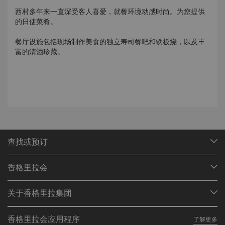
西村多年来一直深受客人喜爱，就餐环境动感时尚。为您提供
的日使菜肴。
餐厅设施包括现场制作美食的独立寿司餐吧和铁板烧，以及丰
富的清酒珍藏。
查找或预订
我们的目的地
香格里拉会
查找预订
会员计划概述
会议与宴会
关于香格里拉集团
加入香格里拉会
餐厅与酒吧
关于我们
我的账户
投资咨询
香格里拉会应用程序
了解更多
我们的酒店品牌
常见问题
职业发展