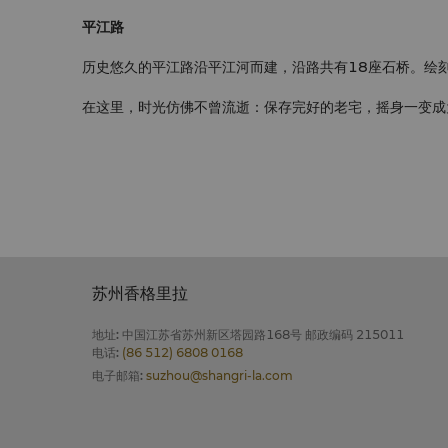
平江路
历史悠久的平江路沿平江河而建，沿路共有18座石桥。绘刻
在这里，时光仿佛不曾流逝：保存完好的老宅，摇身一变成
苏州香格里拉
地址
:
中国江苏省苏州新区塔园路168号 邮政编码 215011
电话
:
(86 512) 6808 0168
电子邮箱
:
suzhou@shangri-la.com