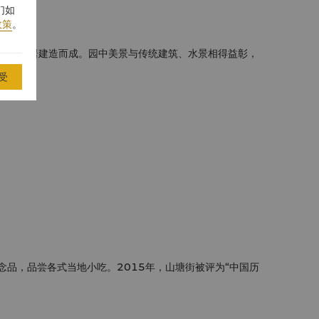
们如
政策
。
色花岗岩建造而成。园中美景与传统建筑、水景相得益彰，
受
品，品尝各式当地小吃。2015年，山塘街被评为“中国历