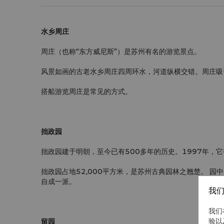
水乡周庄
周庄（也称“东方威尼斯”）是苏州有名的游览景点。
风景如画的古老水乡周庄四周环水，河道纵横交错。周庄吸
搭船游览周庄是常见的方式。
拙政园
拙政园建于明朝，至今已有500多年的历史。1997年，
拙政园占地52,000平方米，是苏州古典园林之翘楚。 
自成一派。
我们
我们
验以
留园