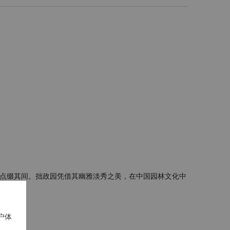
阁点缀其间。拙政园凭借其幽雅淡秀之美，在中国园林文化中
户体