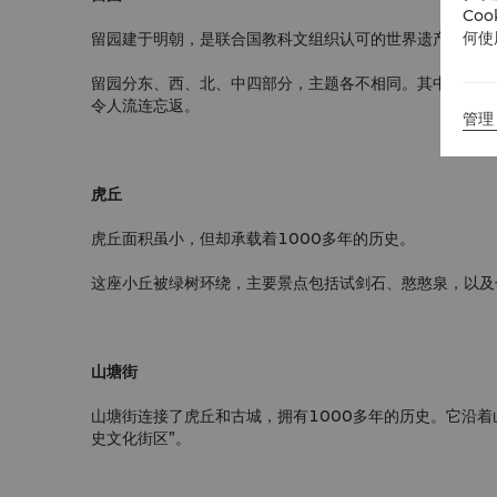
Co
何使
留园建于明朝，是联合国教科文组织认可的世界遗产之一。
留园分东、西、北、中四部分，主题各不相同。其中，中心
令人流连忘返。
管理 
虎丘
虎丘面积虽小，但却承载着1000多年的历史。
这座小丘被绿树环绕，主要景点包括试剑石、憨憨泉，以及
山塘街
山塘街连接了虎丘和古城，拥有1000多年的历史。它沿着
史文化街区”。