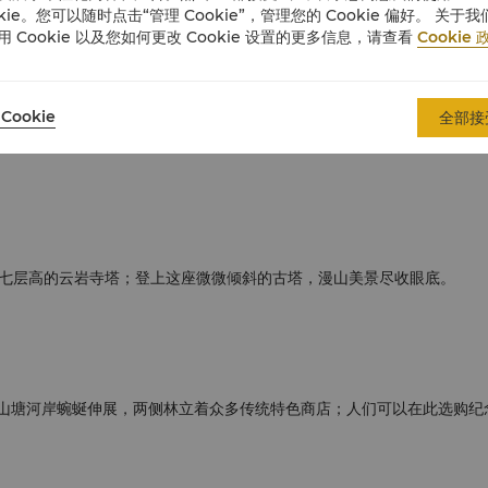
okie。您可以随时点击“管理 Cookie”，管理您的 Cookie 偏好。 关于我
用 Cookie 以及您如何更改 Cookie 设置的更多信息，请查看
Cookie 
区是花园最古老的部分。中央花园的建筑群包围着池塘和峰石；峰石以黄
Cookie
全部接
七层高的云岩寺塔；登上这座微微倾斜的古塔，漫山美景尽收眼底。
山塘河岸蜿蜒伸展，两侧林立着众多传统特色商店；人们可以在此选购纪念