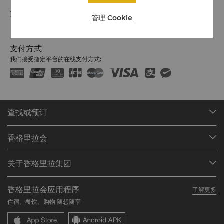
退房时间：中午12时
管理 Cookie
支付方式
我们接受指定平台的在线支付方式:
查找或预订
我们的目的地
香格里拉会
查找预订
会员计划概述
会议与宴会
关于香格里拉集团
加入香格里拉会
餐厅与酒吧
关于我们
我的账户
投资咨询
香格里拉会应用程序
了解更多
我们的酒店品牌
常见问题
职业发展
住宿、餐饮、购物 随想随享
香格里拉中心
联络我们
企业社会责任
香格里拉公寓
新闻稿