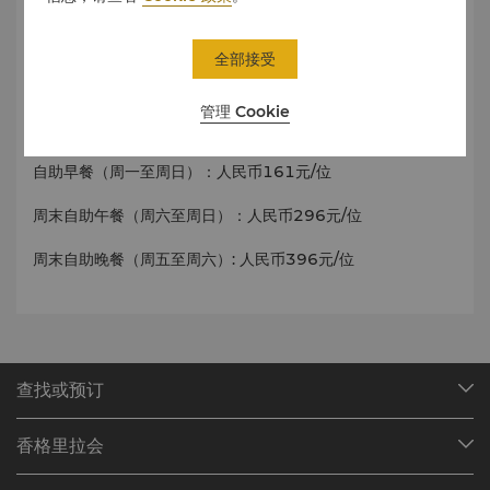
融合中西 国际美食
全部接受
全日制自助餐厅，拥有多个开放式厨房，融合亚洲风味和西式
管理 Cookie
名肴，旨在为宾客营造味觉和视觉的双重盛宴。
自助早餐（周一至周日）：人民币161元/位
周末自助午餐（周六至周日）：人民币296元
/位
周末自助晚餐（周五至周六）: 人民币396元
/位
查找或预订
我们的目的地
香格里拉会
查找预订
会员计划概述
会议与宴会