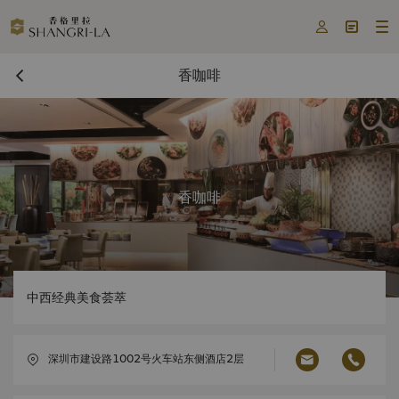



香咖啡
香咖啡
中西经典美食荟萃
深圳市建设路1002号火车站东侧酒店2层