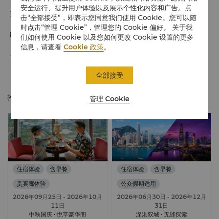
安全运行、提升用户体验以及展示个性化内容和广告。点
连住两晚及以上, 优享价的基础上享八-九折优惠，含自助早餐
击“全部接受”，即表示您同意我们使用 Cookie。您可以随
时点击“管理 Cookie”，管理您的 Cookie 偏好。 关于我
此优惠包括：
们如何使用 Cookie 以及您如何更改 Cookie 设置的更多
信息，请查看
Cookie 政策
。
享受入住期间每日丰盛自助早餐
全部接受
推荐优惠
管理 Cookie
住宿体验
含早餐
住宿体验
含早餐
贵宾廊体验
公众假期适用
2026年09月25日
- 2026年10月
2026年06月30日
- 2026年12月
11日
31日
中秋国庆 · 悦享豪华阁
深港双城 · 无缝探索