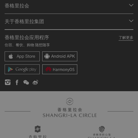
我们的目的地
香格里拉会
查找预订
会员计划概述
会议与宴会
关于香格里拉集团
加入香格里拉会
餐厅与酒吧
关于我们
我的账户
投资咨询
香格里拉会应用程序
了解更多
我们的酒店品牌
常见问题
职业发展
住宿、餐饮、购物 随想随享
香格里拉中心
联络我们
企业社会责任
香格里拉公寓
新闻稿
联系方式