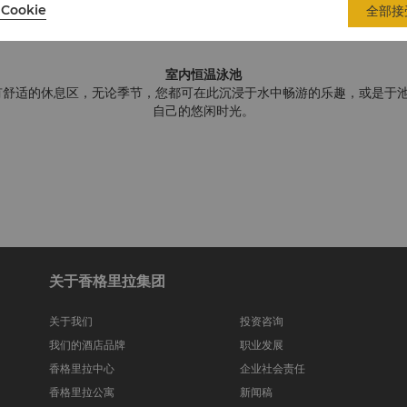
可满足多种健身需求，除了齐全先进的专业器械与设施外，瑜伽房也能让您
Cookie
全部接
光。
室内恒温泳池
有舒适的休息区，无论季节，您都可在此沉浸于水中畅游的乐趣，或是于
自己的悠闲时光。
关于香格里拉集团
关于我们
投资咨询
我们的酒店品牌
职业发展
香格里拉中心
企业社会责任
香格里拉公寓
新闻稿