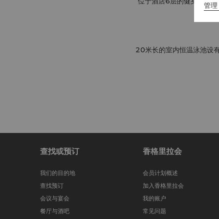
位于酒店6层的健身中心
管理 
20米长的室内恒温泳池设
查找或预订
香格里拉会
我们的目的地
会员计划概述
查找预订
加入香格里拉会
会议与宴会
我的账户
餐厅与酒吧
常见问题