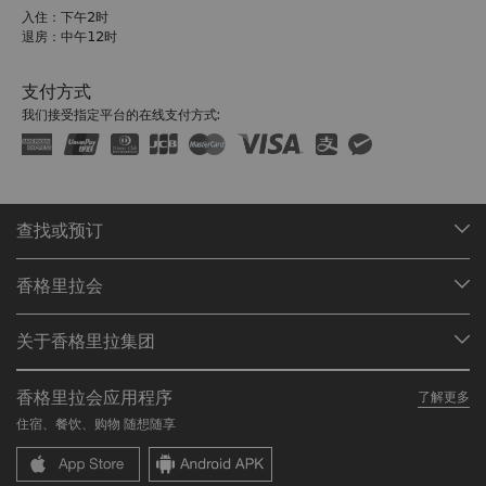
入住：下午2时
退房：中午12时
支付方式
我们接受指定平台的在线支付方式:
查找或预订
我们的目的地
香格里拉会
查找预订
会员计划概述
会议与宴会
关于香格里拉集团
加入香格里拉会
餐厅与酒吧
关于我们
我的账户
投资咨询
香格里拉会应用程序
了解更多
我们的酒店品牌
常见问题
职业发展
住宿、餐饮、购物 随想随享
香格里拉中心
联络我们
企业社会责任
香格里拉公寓
新闻稿