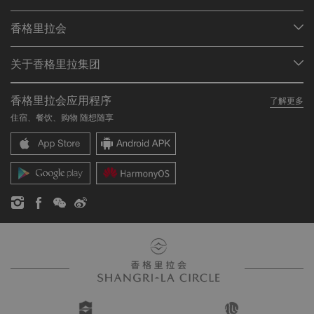
我们的目的地
香格里拉会
查找预订
会员计划概述
会议与宴会
关于香格里拉集团
加入香格里拉会
餐厅与酒吧
关于我们
我的账户
投资咨询
香格里拉会应用程序
了解更多
我们的酒店品牌
常见问题
职业发展
住宿、餐饮、购物 随想随享
香格里拉中心
联络我们
企业社会责任
香格里拉公寓
新闻稿
联系方式