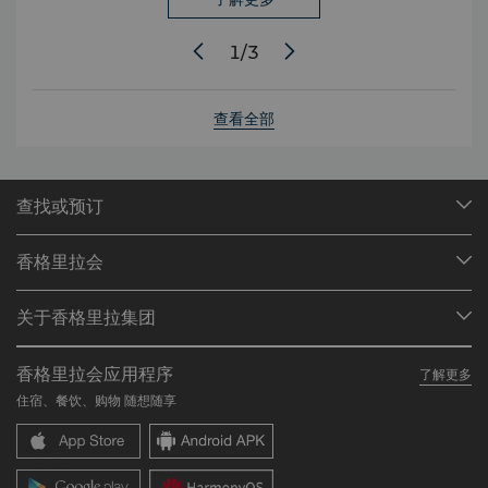
1
/
3
查看全部
查找或预订
我们的目的地
香格里拉会
查找预订
会员计划概述
会议与宴会
关于香格里拉集团
加入香格里拉会
餐厅与酒吧
关于我们
我的账户
投资咨询
香格里拉会应用程序
了解更多
我们的酒店品牌
常见问题
职业发展
住宿、餐饮、购物 随想随享
香格里拉中心
联络我们
企业社会责任
香格里拉公寓
新闻稿
联系方式