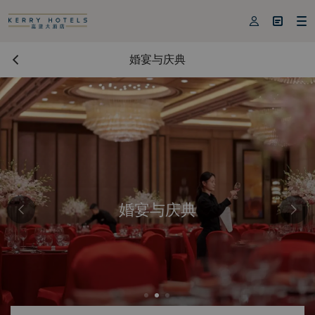



婚宴与庆典
婚宴与庆典