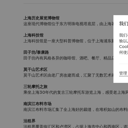
上海历史展览博物馆
我们
这座现代博物馆位于东方明珠电视塔底层，由上海著名的建
我们
上海科技馆
验以
上海科技馆是一座大型科普博物馆，位于上海浦东新区，毗邻
Co
何使
田子坊/泰康路
田子坊内有风格各异的咖啡馆、酒吧、餐厅、精品店、古董
莫干山艺术区
管理 
莫干山艺术区由老厂房改建而成，汇聚了无数艺术画廊和咖
三轮摩托之旅
乘坐上海30年代的复古三轮摩托车游览上海，感受老上海
南滨江布料市场
南滨江布料市场汇集了全上海好的裁缝，在堆积如山的布料
法租界
法租界覆盖徐汇区和卢湾区，占据上海市中心和西南区，道