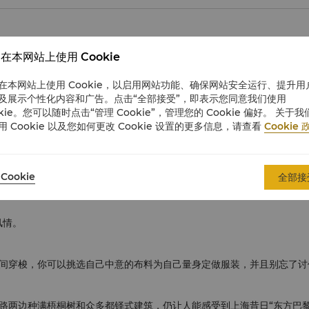
在本网站上使用 Cookie
筑学家邢同和设计而成。馆藏文物超过12000件，涵盖各种青铜、陶瓷
在本网站上使用 Cookie，以启用网站功能、确保网站安全运行、提升用
及展示个性化内容和广告。点击“全部接受”，即表示您同意我们使用
世纪公园。上海科技馆拥有一家IMAX立体巨幕影院，开放的12个主要展区
okie。您可以随时点击“管理 Cookie”，管理您的 Cookie 偏好。 关于我
用 Cookie 以及您如何更改 Cookie 设置的更多信息，请查看
Cookie 
店和画廊，是上海具人气的人文休闲地。
Cookie
全部接
啡馆。
风情。
间穿梭，你可以挑选自己中意的布料为自己量身定做服装，并且别忘了讨
路两边种满梧桐树和众多都铎式建筑，仍让人能感受到上海昔日“东方巴