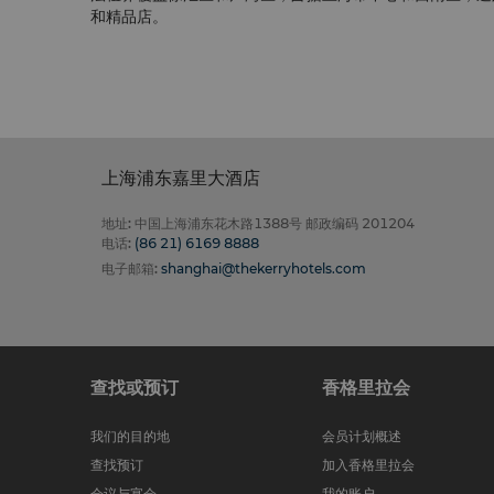
和精品店。
上海浦东嘉里大酒店
地址
:
中国上海浦东花木路1388号 邮政编码 201204
电话
:
(86 21) 6169 8888
电子邮箱
:
shanghai@thekerryhotels.com
查找或预订
香格里拉会
我们的目的地
会员计划概述
查找预订
加入香格里拉会
会议与宴会
我的账户