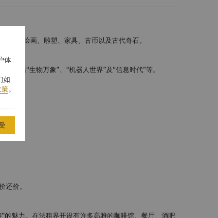
、书法、绘画、雕塑、家具、古币以及古代奇石。
户体
包括“生物万象”、“机器人世界”及“信息时代”等。
们如
政策
。
受
价还价。
黎”的魅力。在法租界开设有许多高雅的咖啡馆、餐厅、酒吧