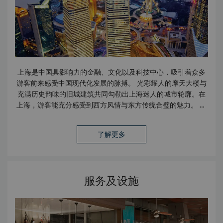
上海是中国具影响力的金融、文化以及科技中心，吸引着众多
游客前来感受中国现代化发展的脉搏。 光彩耀人的摩天大楼与
充满历史韵味的旧城建筑共同勾勒出上海迷人的城市轮廓。在
上海，游客能充分感受到西方风情与东方传统合璧的魅力。 嘉
里大酒店坐落于上海浦东新区的中心地带，优越的地理位置足
以让游客零距离体验上海的蓬勃朝气。 阅读《香格里拉会专
了解更多
讯》，了解更多目的地信息：
上海：活力依旧
服务及设施