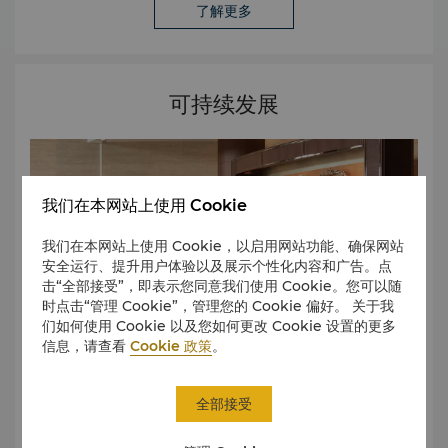
了解更多
行奖 - 年度休闲酒店奖" ，《旅城》 "2024 年度精选亲子酒店"
，《城市旅游》 "2024 年度城市酒店" ，《环旅行》 "年度城
市酒店" ，《时尚优生活》 "年度挚选 City 度假酒店" ，《意
游》 "年度 ESG 社会责任亲子酒店" ，《优宿》 "618 华东区
可持续发展
数字化营销卓越奖" "年度精选会议酒店" ，《新旅行》 "年度最
佳会议酒店" ，《旅业界》 "年度人气婚礼酒店" ，《柚子婚礼
网》 "2024 年度甄选婚宴酒店" ，《酒店探索之旅大赏》 "年
度最受欢迎自助餐 -The COOK 厨餐厅" ，《新民品位生活大
赏》 "盛宴 中国餐厅评选 - 最佳西餐厅" ，《盛宴・中国》 "上
我们在本网站上使用 Cookie
海米其林指南入选餐厅" ，《米其林指南》 "2024 年度酒单"
，《侍酒师画报》 "年度最佳西餐厅 – TheMEAT扒餐厅" ，
我们在本网站上使用 Cookie，以启用网站功能、确保网站
《初旅行》
安全运行、提升用户体验以及展示个性化内容和广告。点
击“全部接受”，即表示您同意我们使用 Cookie。您可以随
时点击“管理 Cookie”，管理您的 Cookie 偏好。 关于我
们如何使用 Cookie 以及您如何更改 Cookie 设置的更多
信息，请查看
Cookie 政策
。
全部接受
我们采用彰显对他人关怀的“心形图案”作为我们人文关怀项目