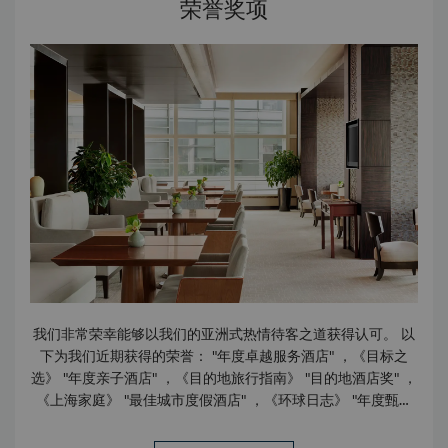
荣誉奖项
店 外币兑换柜台 礼品店 嘉里城购物商场 饮食 24小时客房送
餐服务 2间餐厅和2间酒吧 熟食店 西饼店 卡布基诺吧 商务中
心 商务及办公中心每天24小时为您提供卓越服务及先进的设
施，包括16间配套齐全的服务式办公室及4间设施完备的会议
室。 我们拥有一支专业且敬业的团队随时为您待命，全方位协
助您把握商机。 设施 宽带上网 电话会议/视频会议设施 会议
室/董事会议厅 服务式办公室租用 服务 装订服务 名片印刷 快
递服务 传真及影印服务 打印、激光打印及扫描服务 秘书服务
笔译/口译服务 设备 视听设备 液晶投影仪 投影仪 幻灯机 移动
电话 PC工作站
我们非常荣幸能够以我们的亚洲式热情待客之道获得认可。 以
下为我们近期获得的荣誉： "年度卓越服务酒店" ，《目标之
选》 "年度亲子酒店" ，《目的地旅行指南》 "目的地酒店奖" ，
《上海家庭》 "最佳城市度假酒店" ，《环球日志》 "年度甄选
休闲酒店" ，《旅游玩客》 "2024 中国最佳酒店大奖 - 最佳亲
子度假酒店" ，《中国最佳酒店大奖》 "2024 年度《旅城》旅