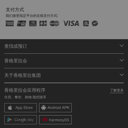
支付方式
我们接受指定平台的在线支付方式:
查找或预订
我们的目的地
香格里拉会
查找预订
会员计划概述
会议与宴会
关于香格里拉集团
加入香格里拉会
餐厅与酒吧
关于我们
我的账户
投资咨询
香格里拉会应用程序
了解更多
我们的酒店品牌
常见问题
职业发展
住宿、餐饮、购物 随想随享
香格里拉中心
联络我们
企业社会责任
香格里拉公寓
新闻稿
联系方式