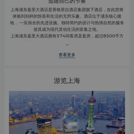
追随自己的节奏
上海浦东嘉里大酒店是香格里拉酒店集团旗下酒店，在此您将
体验到别样的惊喜和生活的无穷乐趣。酒店位于浦东核心腹
地， 一应俱全的先进设施、独特简约的设计与热情自然的服务
使其成为现代灵动生活的富集之地。
上海浦东嘉里大酒店拥有574间客房及套房，超过8500平方
米的会议室及宴会场地。酒店开设了总面积约为6000平方米
...
的健身俱乐部，提供丰富的健身及Spa护理项目，致力于为宾
查看更多
客营造一个工作和生活相均衡的环境。钟爱美食的您可在酒店
的三家餐厅尽情探索令人兴奋的料理精选。另外，酒店大堂酒
廊作为餐饮娱乐场所，白天供应提神醒目的上佳茶饮，晚上则
可为客人呈献特制鸡尾酒。夜幕降临时分，无论您选择下榻于
游览上海
宽敞的客房和套房，抑或入住毗邻酒店的浦东嘉里城公寓，豪
华舒适的享受从不分白昼与黑夜。甚至连往返酒店的路程也充
满乐趣。乘坐地铁或超现代的磁悬浮列车，浦东国际机场转瞬
即达。酒店与上海新国际博览中心直接相连，正对广阔旖旎的
世纪公园，并紧邻浦东嘉里城购物中心及办公大楼。在浦东嘉
里大酒店，您会很快意识到这里没有惯例，一切皆有可能。