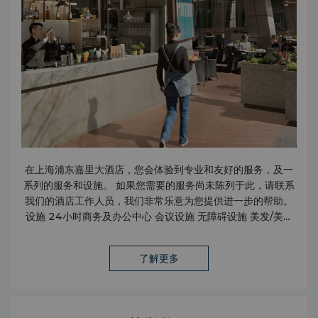
在上海浦东嘉里大酒店，您会体验到专业和友好的服务，及一
系列的服务和设施。 如果您需要的服务尚未陈列于此，请联系
我们的酒店工作人员，我们非常乐意为您提供进一步的帮助。
设施 24小时商务及办公中心 会议设施 无障碍设施 美发/美容
沙龙 待客休息室 无线上网 无烟客房 收费停车场（每小时人民
币12元） 保险箱 公共区域无线上网 嘉里健身/儿童探险乐园/
了解更多
水疗中心 服务 套房管家服务 擦鞋服务 抵达当日享用迷你吧内
饮品及小食 快捷入住及退房服务 无纸化入住及退房服务 IT管家
服务 洗衣服务 照片冲洗服务 邮寄/包裹速递服务 旅行及交通
机场接送服务 租车服务 出租车及豪华轿车服务 商铺 雪茄店 花