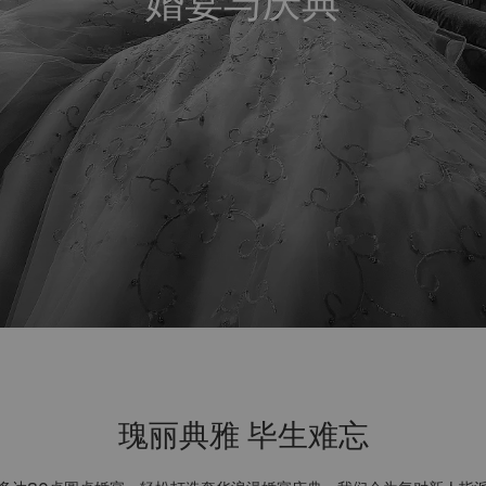
婚宴与庆典
瑰丽典雅 毕生难忘