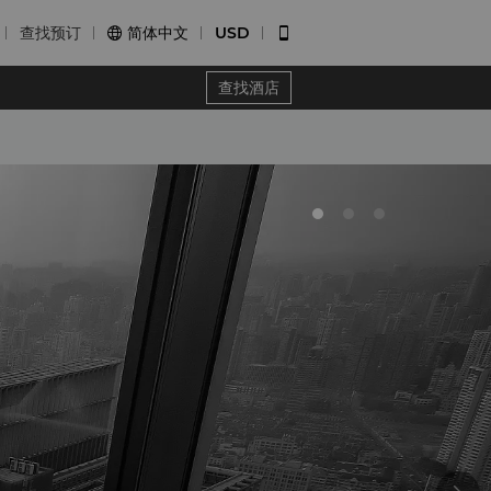
查找预订
简体中文
USD


查找酒店