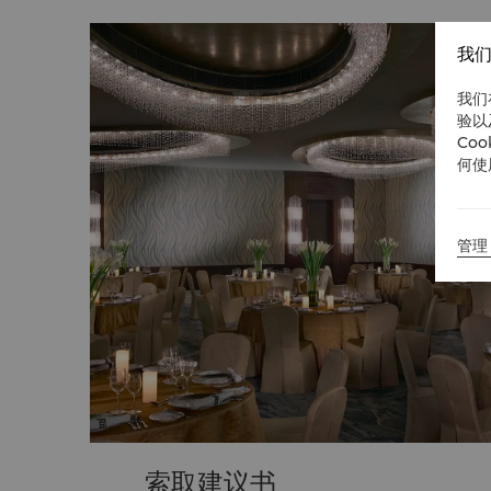
我们
我们
验以
Co
何使
管理 
索取建议书