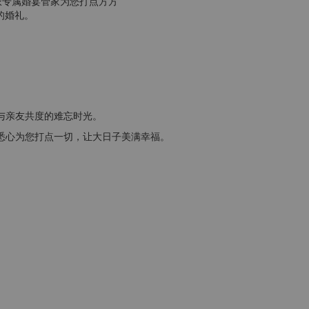
派专属婚宴管家为您打点方方
的婚礼。
与亲友共度的难忘时光。
悉心为您打点一切，让大日子美满幸福
。