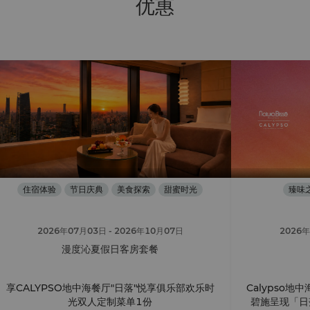
优惠
住宿体验
节日庆典
美食探索
甜蜜时光
臻味
2026年07月03日
- 2026年10月07日
2026
漫度沁夏假日客房套餐
享CALYPSO地中海餐厅"日落"悦享俱乐部欢乐时
Calypso地中
光双人定制菜单1份
碧施呈现「日落悦