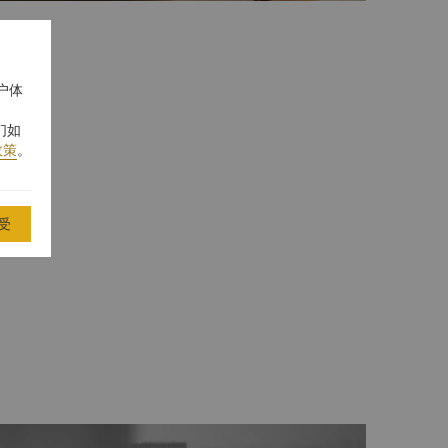
户体
们如
政策
。
受