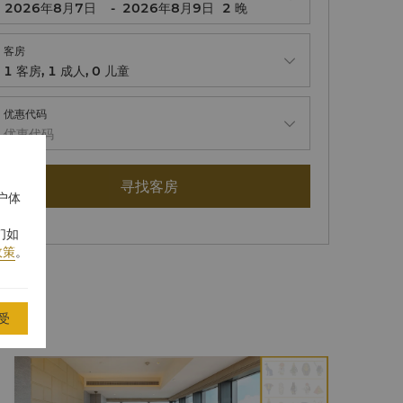
-
2
晚
客房
1
客房
,
1
成人
,
0
儿童
优惠代码
优惠代码
寻找客房
户体
们如
政策
。
受