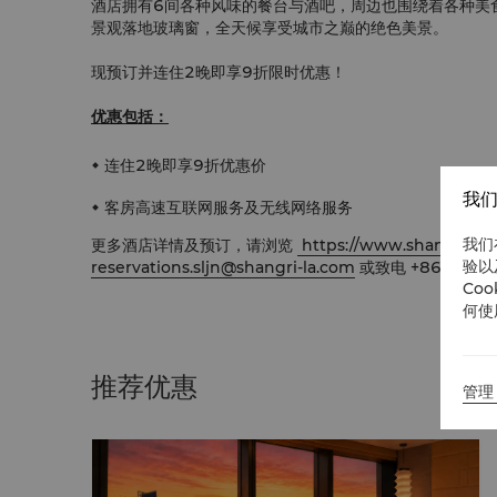
酒店拥有6间各种风味的餐台与酒吧，周边也围绕着各种美食
景观落地玻璃窗，全天候享受城市之巅的绝色美景。
现预订并连住2晚即享9折限时优惠！
优惠包括：
连住2晚即享9折优惠价
我们
客房高速互联网服务及无线网络服务
我们
更多酒店详情及预订，请浏览
https://www.shangri-la.
验以
reservations.sljn@shangri-la.com
或致电 +8621 220
Co
何使
推荐优惠
管理 