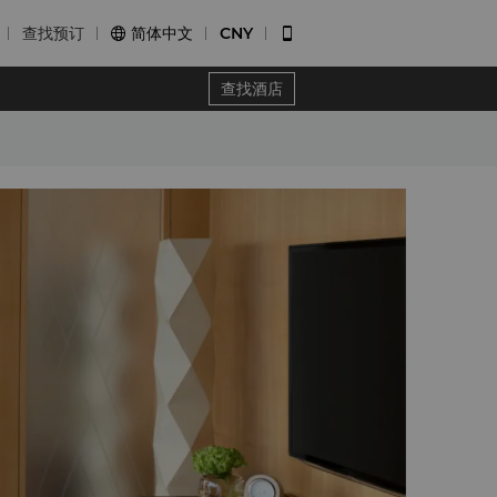
查找预订
简体中文
CNY


查找酒店