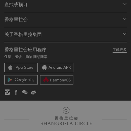
查找或预订
我们的目的地
香格里拉会
查找预订
会员计划概述
会议与宴会
关于香格里拉集团
加入香格里拉会
餐厅与酒吧
关于我们
我的账户
投资咨询
香格里拉会应用程序
了解更多
我们的酒店品牌
常见问题
职业发展
住宿、餐饮、购物 随想随享
香格里拉中心
联络我们
企业社会责任
香格里拉公寓
新闻稿
联系方式