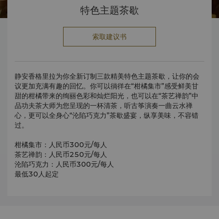
特色主题茶歇
索取建议书
静安香格里拉为你全新订制三款精美特色主题茶歇，让你的会
议更加充满有趣的回忆。你可以徜徉在“柑橘集市”感受鲜美甘
甜的柑橘带来的绚丽色彩和灿烂阳光，也可以在“茶艺禅韵”中
品功夫茶大师为您呈现的一杯清茶，听古筝演奏一曲云水禅
心，更可以全身心“沦陷巧克力”茶歇盛宴，纵享美味，不容错
过。
柑橘集市：人民币300元/每人
茶艺禅韵：人民币250元/每人
沦陷巧克力：人民币300元/每人
最低30人起定