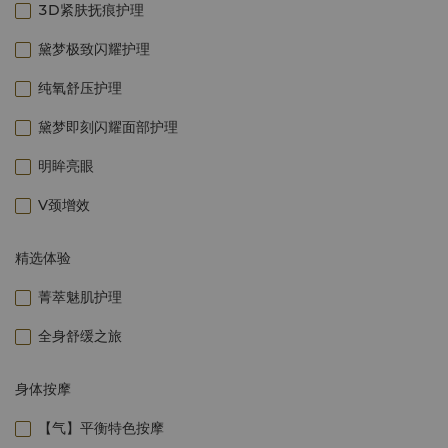
3D紧肤抚痕护理
黛梦极致闪耀护理
纯氧舒压护理
黛梦即刻闪耀面部护理
明眸亮眼
V颈增效
精选体验
菁萃魅肌护理
全身舒缓之旅
身体按摩
【气】平衡特色按摩