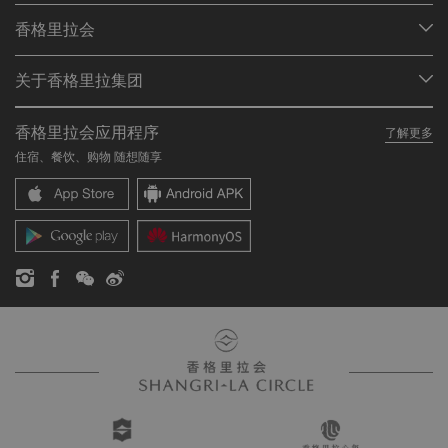
我们的目的地
香格里拉会
查找预订
会员计划概述
会议与宴会
关于香格里拉集团
加入香格里拉会
餐厅与酒吧
关于我们
我的账户
投资咨询
香格里拉会应用程序
了解更多
我们的酒店品牌
常见问题
职业发展
住宿、餐饮、购物 随想随享
香格里拉中心
联络我们
企业社会责任
香格里拉公寓
新闻稿
联系方式