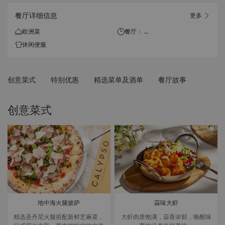
餐厅详细信息
更多
欧洲菜
餐厅：
上午11:30 至 晚上10:00
休闲便服
酒廊：
下午2:30 至 凌晨12:00（周一
创意菜式
特别优惠
精选菜单及酒单
餐厅故事
至周日）
创意菜式
地中海火腿披萨
蒜味大虾
精选圣丹尼火腿搭配新鲜芝麻菜，
大虾肉质饱满，蒜香浓郁，唤醒味