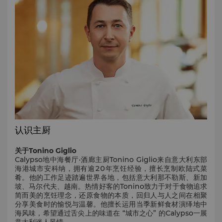
认识主厨
现
结合现
关于
Tonino Giglio
Cal
与法国
Calypso
地中海餐厅·酒廊主厨
Tonino Giglio
来自意大利东部
代地
面等烹
海港城市安科纳，拥有逾
20
年烹饪经验
，擅长烹制欧陆式菜
南部
lato
肴。他的工作足迹踏遍世界各地，包括意大利那不勒斯、新加
饪原
别具一
坡、马尔代夫、越南。热情好客的
Tonino
致力于对于食物追求
冰淇
简而美的烹饪理念，还原食物的本质，回归人与人之间在相聚
格的
分享美食时的愉悦与温馨。他擅长运用当季新鲜食材演绎地中
海风味，希望通过舌尖上的味道在
“城市之心”
的
Calypso
一展
泽东旧
餐厅