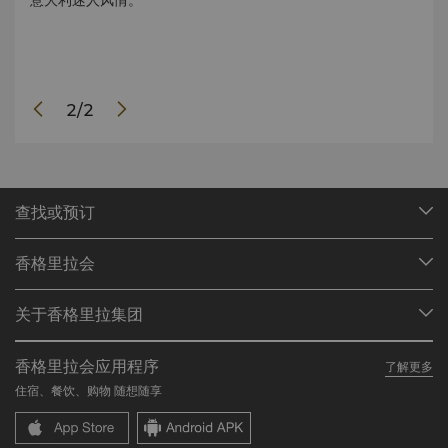
意大利迷人风情。
其中二
居相
夜从
楼
Cal
查看
2
/
2
查找或预订
我们的目的地
香格里拉会
查找预订
会员计划概述
会议与宴会
关于香格里拉集团
加入香格里拉会
餐厅与酒吧
关于我们
我的账户
投资咨询
香格里拉会应用程序
了解更多
我们的酒店品牌
常见问题
职业发展
住宿、餐饮、购物 随想随享
香格里拉中心
联络我们
企业社会责任
香格里拉公寓
新闻稿