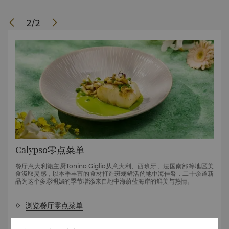
2
/
2
Calypso零点菜单
餐厅意大利籍主厨
Tonino Giglio
从意大利、西班牙、法国南部等地区美
食汲取灵感，以本季丰富的食材打造斑斓鲜活的地中海佳肴，二十余道新
品为这个多彩明媚的季节增添来自地中海蔚蓝海岸的鲜美与热情。
浏览餐厅零点菜单