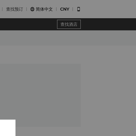
查找预订
简体中文
CNY


查找酒店