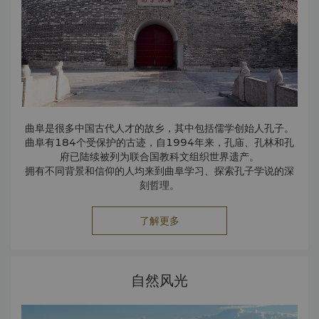
尼山圣境为“文化休闲度假胜地”,集文化体验、休闲旅游、生态
旅游、休闲度假于一体。2018年央视中秋晚会主会场便搭建
于此。距酒店约10公里。
孔子博物馆
孔子博物馆是为了纪念孔子、集中展示孔子思想学说、传播弘
扬以儒家文化为代表的优秀传统文化而建设的博物馆，其拥有
各类馆藏文物70万余件，与“三孔”世界遗产遥相呼应。距酒店
2.2公⾥。
孟庙
曲阜是很多中国古代人才的故乡，其中包括儒学创始人孔子。
孟庙是专门祭祀著名思想家、教育家孟子的所在，位于曲阜以
曲阜有184个受保护的古迹，自1994年来，孔庙、孔林和孔
南的邹城市内。
府已陆续被列为联合国教科文组织世界遗产。
孟庙原建于北宋时期的孟子墓旁，后于明代搬迁至现址。经过
拥有不同背景和信仰的人均来到曲阜学习、探索孔子学说的深
历次扩建和翻新的建筑群拥有5个庭院，64个大厅，4间木屋
刻哲理。
以及一间石屋。
了解更多
自然风光