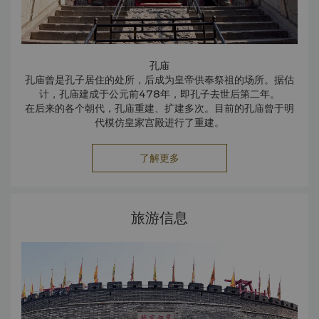
孔庙
孔庙曾是孔子居住的处所，后成为皇帝供奉祭祖的场所。据估
计，孔庙建成于公元前478年，即孔子去世后第二年。
在后来的各个朝代，孔庙重建、扩建多次。目前的孔庙曾于明
代模仿皇家宫殿进行了重建。
孔庙拥有众多珍稀文物，其中包括2100块石碑、精美书法以
及石雕。
了解更多
孔府
孔庙东侧即为孔府。孔府是孔子的长子和长孙居住的地方。
占地39英亩，整个建筑群拥有463个建筑，包括厅、亭以及楼
阁。虽不比紫禁城的壮观恢宏，整个建筑群却拥有豪华的家
旅游信息
具、精致的装饰以及珍贵的文物。
孔林
距离曲阜以北1.5公里处为孔子及其子孙后代的墓地。孔林距今
已有2340年的历史，从6.67公顷逐渐扩大到200多公顷。
围绕墓地的墙体包围着10000多座墓穴以及42000多棵树
木。此外，墓穴均为石头建筑，石碑上可有相应的墓志铭。
尼山圣境