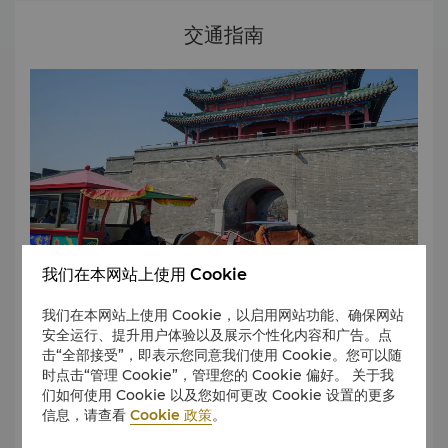
很多孔子景点均位于尼山上，主要是因为哲学家本人即初生在
尼山上的夫子洞。
交通指南
尼山八景：尼山孔庙、五老峰、智源溪、坤灵洞、观川亭中、
和壑、中河峡谷和白云洞。
我们在本网站上使用 Cookie
我们在本网站上使用 Cookie，以启用网站功能、确保网站
安全运行、提升用户体验以及展示个性化内容和广告。点
击“全部接受”，即表示您同意我们使用 Cookie。您可以随
曲阜是一个非常值得探索的伟大城市，且曲阜交通方便，巴士
时点击“管理 Cookie”，管理您的 Cookie 偏好。 关于我
和出租一应俱全。
们如何使用 Cookie 以及您如何更改 Cookie 设置的更多
游客可以在古城里边拦截马车，约需人民币20-30元即可抵达
信息，请查看
Cookie 政策
。
城市中心的大部分地区。
无论安排私人车辆、出租车还是参观城市景点，酒店礼宾部都