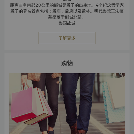
距离曲阜南部20公里的邹城是孟子的出生地。4个纪念哲学家
孟子的著名景点包括：孟庙，孟府以及孟林。明代鲁荒王朱檀
墓坐落于邹城北部。
鲁国故城
鲁国兴盛于周朝春秋时期。方型的城池包括10条主要穿行城市
的街道，一条南北向的街道为轴心。在城池的中心矗立着城
了解更多
墙，周围是高大的城墙。
少昊陵
独特的金字塔形陵墓为距今4000年前的少昊的陵墓。
这座陵墓可回溯至宋代，以大块石头建成，形似金字塔。在陵
购物
墓的顶端矗立着一座小寺庙，在陵墓的周围环绕着城墙、厅堂
以及拱门。
尼山圣境
古典音乐会和舞蹈在此上演。讲述孔子的传奇一生，正宗的春
秋战国风格的表演值得一看。