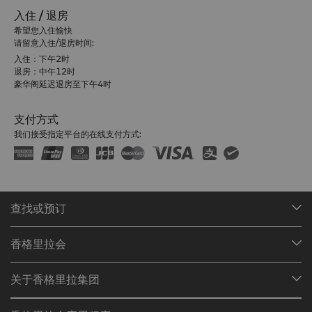
入住 / 退房
希望您入住愉快
请留意入住/退房时间:
入住：下午2时
退房：中午12时
豪华阁延迟退房至下午4时
支付方式
我们接受指定平台的在线支付方式:
查找或预订
我们的目的地
香格里拉会
查找预订
会员计划概述
会议与宴会
关于香格里拉集团
加入香格里拉会
餐厅与酒吧
关于我们
我的账户
投资咨询