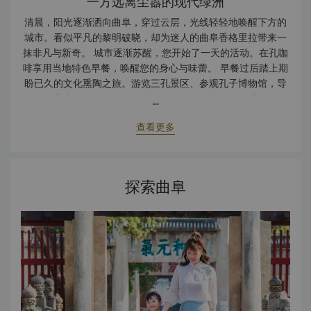
一方远离尘嚣的现代绿洲
清晨，阳光逐渐洒向曲阜，穿过云层，光线轻轻地唤醒下方的
城市。看似平凡的黎明破晓，却为迷人的曲阜香格里拉带来一
抹非凡与新奇。 城市逐渐苏醒，您开始了一天的活动。在孔咖
啡享用当地特色早餐，唤醒您的身心与味蕾。 早餐过后踏上期
盼已久的文化熏陶之旅。游览三孔景区、参观孔子博物馆，导
游为您讲述一个又一个互相关联的故事。 晚餐，在环境幽雅的
...
香宫品尝“食不厌精，脍不厌细”的新派孔府菜。 一天的旅行结
查看更多
束，回到房间休息，脑海中回荡着难忘的回忆。明天，让曲阜
香格里拉继续为您带领前路，开启新的探索之旅。
探索曲阜