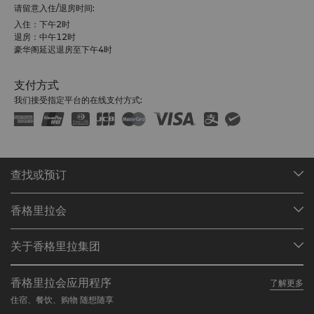
请留意入住/退房时间:
入住：下午2时
退房：中午12时
豪华阁延迟退房至下午4时
支付方式
我们接受指定平台的在线支付方式:
查找或预订
我们的目的地
香格里拉会
查找预订
会员计划概述
会议与宴会
关于香格里拉集团
加入香格里拉会
餐厅与酒吧
关于我们
我的账户
投资咨询
香格里拉会应用程序
了解更多
我们的酒店品牌
常见问题
职业发展
住宿、餐饮、购物 随想随享
香格里拉中心
联络我们
企业社会责任