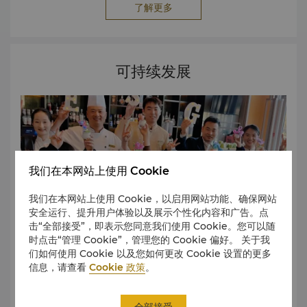
了解更多
2016年度最佳奢华酒店奖 - 携程旅行口碑榜 2015年度最佳
酒店餐饮奖 - 携程旅行口碑榜 2015年度中国百佳酒店 - 漫旅
中国·旅行奖 2015年度卓越奖 - TRIPADVISOR 2014年度最
佳特色会议体验型酒店 - 中国旅游业界奖 2014年度最佳设计
可持续发展
酒店奖 - 旅游休闲 2014年荣获“年度最佳酒店空间”奖 - 时代
楼盘 2014年荣获第九届“年度最佳楼盘”奖 - TIMES HOUSE
magazine 欲了解更多详情或其他媒体垂询，请联络酒店市场
传媒总监： 孔超
leon.kong@shangri-la.com
Tel: (86
537) 505 8888
我们在本网站上使用 Cookie
我们在本网站上使用 Cookie，以启用网站功能、确保网站
安全运行、提升用户体验以及展示个性化内容和广告。点
击“全部接受”，即表示您同意我们使用 Cookie。您可以随
时点击“管理 Cookie”，管理您的 Cookie 偏好。 关于我
们如何使用 Cookie 以及您如何更改 Cookie 设置的更多
信息，请查看
Cookie 政策
。
曲阜香格里拉一直希望通过自己的实际行动去影响更多的客