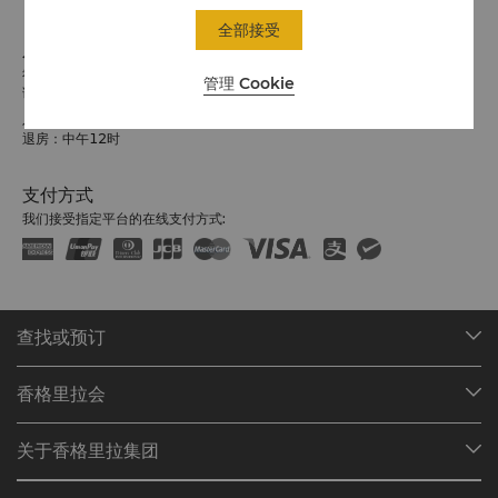
全部接受
入住 / 退房
希望您入住愉快
管理 Cookie
请留意入住/退房时间:
入住：下午2:30时
退房：中午12时
支付方式
我们接受指定平台的在线支付方式:
查找或预订
我们的目的地
香格里拉会
查找预订
会员计划概述
会议与宴会
关于香格里拉集团
加入香格里拉会
餐厅与酒吧
关于我们
我的账户
投资咨询