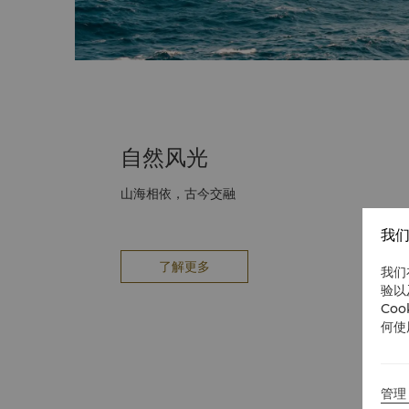
自然风光
山海相依，古今交融
我们
了解更多
我们
验以
Co
何使
管理 