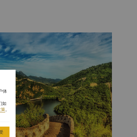
户体
们如
政策
。
受