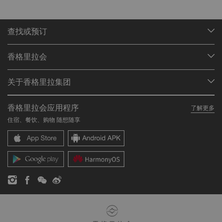
查找或预订
我们的目的地
香格里拉会
查找预订
会员计划概述
会议与宴会
关于香格里拉集团
加入香格里拉会
餐厅与酒吧
关于我们
我的账户
投资咨询
香格里拉会应用程序
了解更多
我们的酒店品牌
常见问题
职业发展
住宿、餐饮、购物 随想随享
香格里拉中心
联络我们
企业社会责任
香格里拉公寓
新闻稿
联系方式