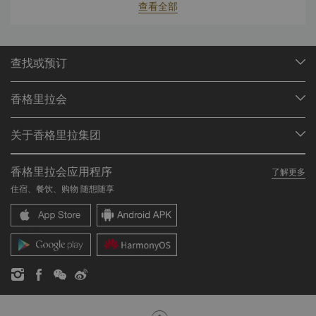
查看全部
查找或预订
我们的目的地
香格里拉会
查找预订
会员计划概述
会议与宴会
关于香格里拉集团
加入香格里拉会
餐厅与酒吧
关于我们
我的账户
投资咨询
香格里拉会应用程序
了解更多
我们的酒店品牌
常见问题
职业发展
住宿、餐饮、购物 随想随享
香格里拉中心
联络我们
企业社会责任
香格里拉公寓
新闻稿
联系方式