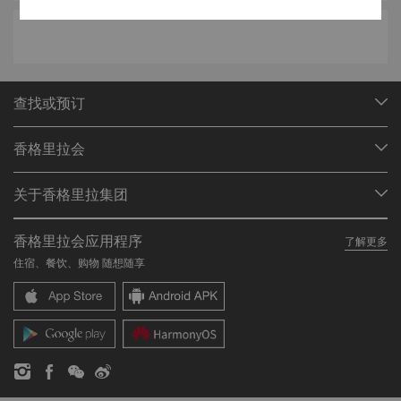
查找或预订
我们的目的地
香格里拉会
查找预订
会员计划概述
会议与宴会
关于香格里拉集团
加入香格里拉会
餐厅与酒吧
关于我们
我的账户
投资咨询
香格里拉会应用程序
了解更多
我们的酒店品牌
常见问题
职业发展
住宿、餐饮、购物 随想随享
香格里拉中心
联络我们
企业社会责任
香格里拉公寓
新闻稿
联系方式